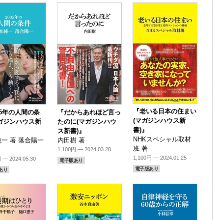
『老いる日本の住まい
35年の人間の条
『だからあれほど言っ
(マガジンハウス新
ガジンハウス新
たのに(マガジンハウ
書)』
ス新書)』
NHKスペシャル取材
一 著 落合陽一
内田樹 著
班 著
1,100円 — 2024.03.28
1,100円 — 2024.01.25
 — 2024.05.30
電子版あり
電子版あり
あり