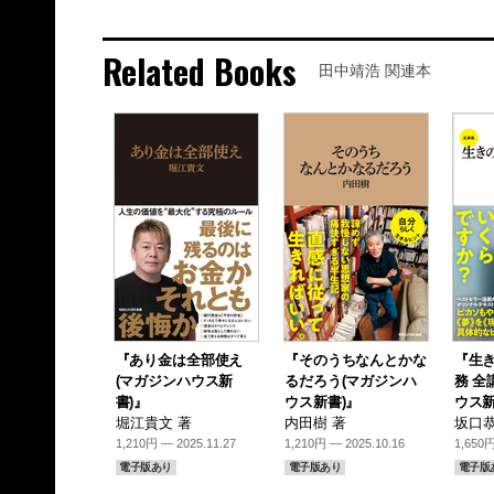
Related Books
田中靖浩 関連本
『あり金は全部使え
『そのうちなんとかな
『生
(マガジンハウス新
るだろう(マガジンハ
務 全
書)』
ウス新書)』
ウス新
堀江貴文 著
内田樹 著
坂口恭
1,210円 — 2025.11.27
1,210円 — 2025.10.16
1,650円
電子版あり
電子版あり
電子版