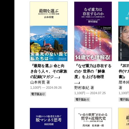
『最期を選ぶ 命と向
『なぜ重力は存在する
『20
き合う人々、その家族
のか 世界の「解像
件(マ
の記録(マガジ …』
度」を上げる物理
書)』
山本将寛 著
…』
暦本純
野村泰紀 著
著
1,100円 — 2024.09.26
1,100円 — 2024.07.25
1,100円
電子版あり
電子版あり
電子版