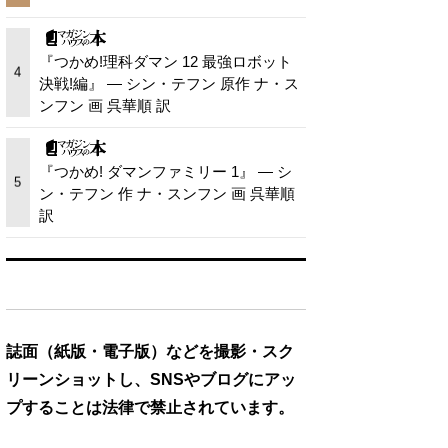
『つかめ!理科ダマン 12 最強ロボット
4
決戦!編』 — シン・テフン 原作 ナ・ス
ンフン 画 呉華順 訳
『つかめ! ダマンファミリー 1』 — シ
5
ン・テフン 作 ナ・スンフン 画 呉華順
訳
誌面（紙版・電子版）などを撮影・スク
リーンショットし、SNSやブログにアッ
プすることは法律で禁止されています。