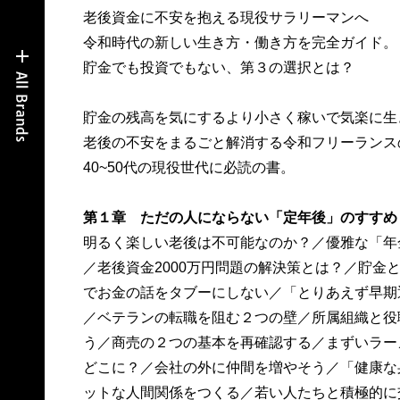
老後資金に不安を抱える現役サラリーマンへ
令和時代の新しい生き方・働き方を完全ガイド。
貯金でも投資でもない、第３の選択とは？
貯金の残高を気にするより小さく稼いで気楽に生
老後の不安をまるごと解消する令和フリーランス
40~50代の現役世代に必読の書。
第１章 ただの人にならない「定年後」のすすめ
明るく楽しい老後は不可能なのか？／優雅な「年
／老後資金2000万円問題の解決策とは？／貯金
でお金の話をタブーにしない／「とりあえず早期
／ベテランの転職を阻む２つの壁／所属組織と役
う／商売の２つの基本を再確認する／まずいラー
どこに？／会社の外に仲間を増やそう／「健康な
ットな人間関係をつくる／若い人たちと積極的に交流