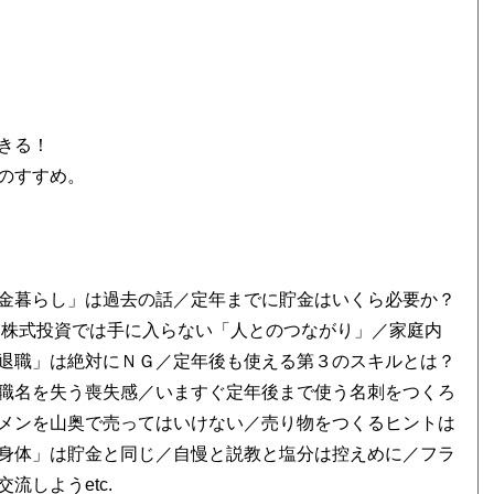
きる！
のすすめ。
金暮らし」は過去の話／定年までに貯金はいくら必要か？
と株式投資では手に入らない「人とのつながり」／家庭内
退職」は絶対にＮＧ／定年後も使える第３のスキルとは？
職名を失う喪失感／いますぐ定年後まで使う名刺をつくろ
メンを山奥で売ってはいけない／売り物をつくるヒントは
身体」は貯金と同じ／自慢と説教と塩分は控えめに／フラ
しようetc.