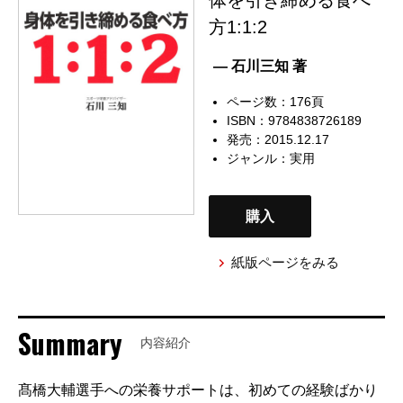
方1:1:2
— 石川三知 著
ページ数：176頁
ISBN：9784838726189
発売：2015.12.17
ジャンル：
実用
購入
紙版ページをみる
Summary
内容紹介
髙橋大輔選手への栄養サポートは、初めての経験ばかり