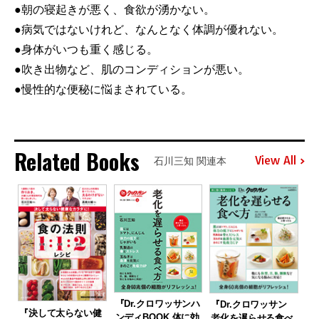
●朝の寝起きが悪く、食欲が湧かない。
●病気ではないけれど、なんとなく体調が優れない。
●身体がいつも重く感じる。
●吹き出物など、肌のコンディションが悪い。
●慢性的な便秘に悩まされている。
Related Books
View All
石川三知 関連本
『Dr.クロワッサンハ
『Dr.クロワッサン
『決して太らない健
ンディBOOK 体に効
老化を遅らせる食べ