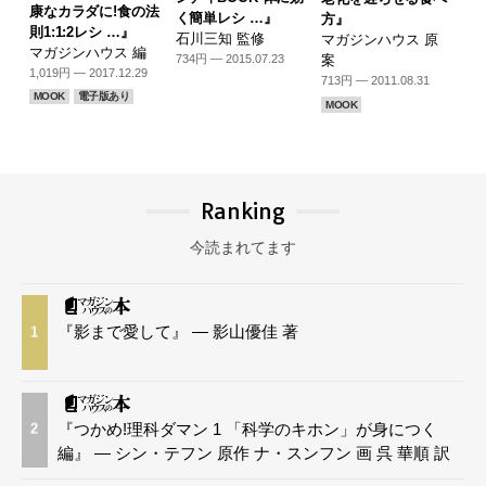
康なカラダに!食の法
く簡単レシ …』
方』
則1:1:2レシ …』
石川三知 監修
マガジンハウス 原
マガジンハウス 編
案
734円 — 2015.07.23
1,019円 — 2017.12.29
713円 — 2011.08.31
MOOK
電子版あり
MOOK
Ranking
今読まれてます
『影まで愛して』 — 影山優佳 著
1
『つかめ!理科ダマン 1 「科学のキホン」が身につく
2
編』 — シン・テフン 原作 ナ・スンフン 画 呉 華順 訳