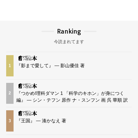
Ranking
今読まれてます
『影まで愛して』 — 影山優佳 著
1
『つかめ!理科ダマン 1 「科学のキホン」が身につく
2
編』 — シン・テフン 原作 ナ・スンフン 画 呉 華順 訳
『王国』 — 湊かなえ 著
3