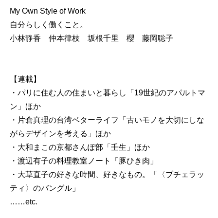
My Own Style of Work
自分らしく働くこと。
小林静香 仲本律枝 坂根千里 櫻 藤岡聡子
【連載】
・パリに住む人の住まいと暮らし「19世紀のアパルトマ
ン」ほか
・片倉真理の台湾ベターライフ「古いモノを大切にしな
がらデザインを考える」ほか
・大和まこの京都さんぽ部「壬生」ほか
・渡辺有子の料理教室ノート「豚ひき肉」
・大草直子の好きな時間、好きなもの。「〈ブチェラッ
ティ〉のバングル」
……etc.