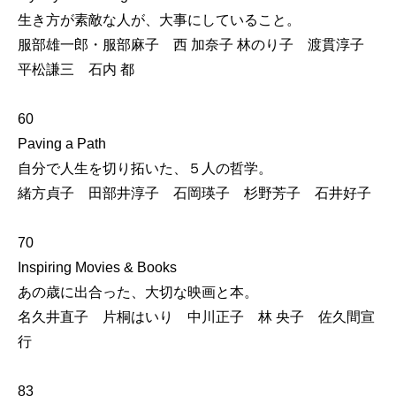
生き方が素敵な人が、大事にしていること。
服部雄一郎・服部麻子 西 加奈子 林のり子 渡貫淳子
平松謙三 石内 都
60
Paving a Path
自分で人生を切り拓いた、５人の哲学。
緒方貞子 田部井淳子 石岡瑛子 杉野芳子 石井好子
70
Inspiring Movies & Books
あの歳に出合った、大切な映画と本。
名久井直子 片桐はいり 中川正子 林 央子 佐久間宣
行
83