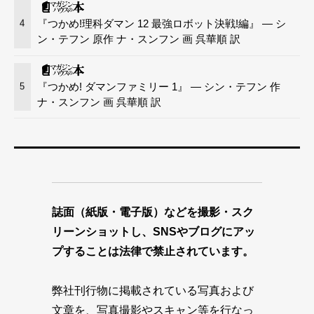
『つかめ!理科ダマン 12 最強ロボット決戦!編』 — シ
4
ン・テフン 原作 ナ・スンフン 画 呉華順 訳
『つかめ! ダマンファミリー 1』 — シン・テフン 作
5
ナ・スンフン 画 呉華順 訳
誌面（紙版・電子版）などを撮影・スク
リーンショットし、SNSやブログにアッ
プすることは法律で禁止されています。
弊社刊行物に掲載されている写真および
文章を、写真撮影やスキャン等を行なっ