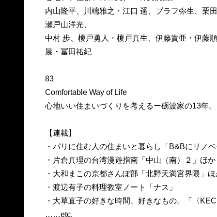
内山隆平、川端雅之・江口 遥、ブラフ弥生、栗
瀬戸山洋光、
中村 歩、榎戸勇人・榎戸真生、伊藤貴亜・伊藤
晨・冨田祐紀
83
Comfortable Way of Life
心地いい住まいづくりを考えるー砺波家の13年。
【連載】
・パリに住む人の住まいと暮らし「B&Bにリノ
・片倉真理の台湾漫遊指南「中山（南）２」ほか
・大和まこの京都さんぽ部「北野天満宮界隈」ほ
・渡辺有子の料理教室ノート「ナス」
・大草直子の好きな時間、好きなもの。「〈KEC
……etc.