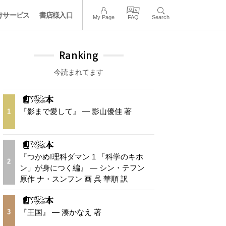
けサービス
書店様入口
My Page
FAQ
Search
Ranking
今読まれてます
『影まで愛して』 — 影山優佳 著
1
『つかめ!理科ダマン 1 「科学のキホ
2
ン」が身につく編』 — シン・テフン
原作 ナ・スンフン 画 呉 華順 訳
『王国』 — 湊かなえ 著
3