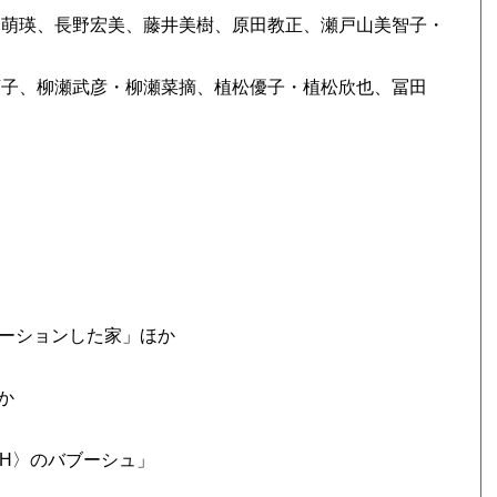
田萌瑛、長野宏美、藤井美樹、原田教正、瀬戸山美智子・
順子、柳瀬武彦・柳瀬菜摘、植松優子・植松欣也、冨田
ベーションした家」ほか
か
H〉のバブーシュ」