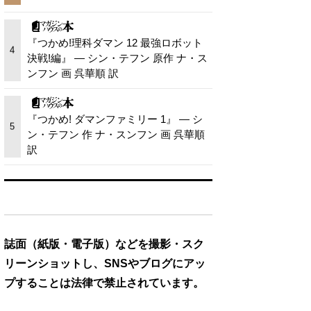
『つかめ!理科ダマン 12 最強ロボット
4
決戦!編』 — シン・テフン 原作 ナ・ス
ンフン 画 呉華順 訳
『つかめ! ダマンファミリー 1』 — シ
5
ン・テフン 作 ナ・スンフン 画 呉華順
訳
誌面（紙版・電子版）などを撮影・スク
リーンショットし、SNSやブログにアッ
プすることは法律で禁止されています。