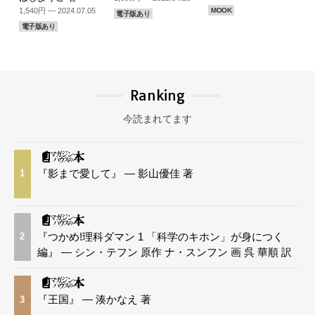
1,540円 — 2024.07.05
MOOK
電子版あり
電子版あり
Ranking
今読まれてます
『影まで愛して』 — 影山優佳 著
1
『つかめ!理科ダマン 1 「科学のキホン」が身につく
2
編』 — シン・テフン 原作 ナ・スンフン 画 呉 華順 訳
『王国』 — 湊かなえ 著
3