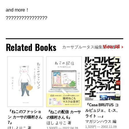
and more！
????????????????
Related Books
View All
カーサブルータス編集部 関連本
『Casa BRUTUS コ
ルビュジェ、ミ-ス、
『ねこのファッショ
『ねこの配信 カーサ
ライト …』
ン カーサの猫村さん
の猫村さん 6』
マガジンハウス 編
7』
ほし よりこ 著
1,320円 — 2002.11.09
ほしよりこ 著
1,500円 — 2022.04.28