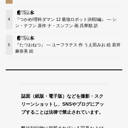
『つかめ!理科ダマン 12 最強ロボット決戦!編』 — シ
4
ン・テフン 原作 ナ・スンフン 画 呉華順 訳
『たつおねつ』 — ユーフラテス 作 うえ田みお 絵 若井
5
麻奈美 絵
誌面（紙版・電子版）などを撮影・スク
リーンショットし、SNSやブログにアッ
プすることは法律で禁止されています。