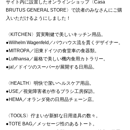
サイト内に設置したオンラインショップ〈Casa
BRUTUS GENERAL STORE〉で読者のみなさんにご購
入いただけるようにしました！
〈KITCHEN〉質実剛健で美しいキッチン用品。
●Wilhelm Wagenfeld／バウハウス流を貫くデザイナー。
●MITROPA／旧東ドイツの食堂車の食器類。
●Lufthansa／厳格で美しい機内食用カトラリー。
●ja!／ドイツのスーパーが展開する日用品。
〈HEALTH〉明快で潔いヘルスケア用品。
●USE／視覚障害者が作るブラシ工房探訪。
●HEMA／オランダ発の日用品チェーン店。
〈TOOLS〉佇まいが新鮮な日用道具の数々。
●TOTE BAG／メッセージ性のあるトート。