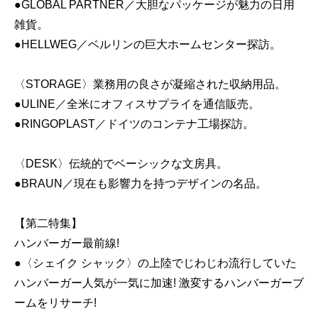
●GLOBAL PARTNER／大胆なパッケージが魅力の日用
雑貨。
●HELLWEG／ベルリンの巨大ホームセンター探訪。
〈STORAGE〉業務用の良さが凝縮された収納用品。
●ULINE／全米にオフィスサプライを通信販売。
●RINGOPLAST／ドイツのコンテナ工場探訪。
〈DESK〉伝統的でベーシックな文房具。
●BRAUN／現在も影響力を持つデザインの名品。
【第二特集】
ハンバーガー最前線!
●〈シェイク シャック〉の上陸でじわじわ流行していた
ハンバーガー人気が一気に加速! 激変するハンバーガーブ
ームをリサーチ!