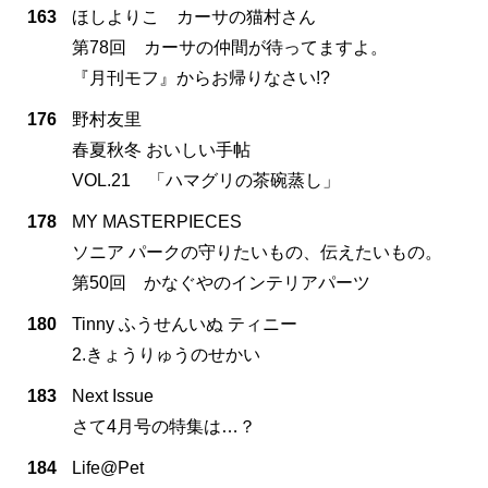
163
ほしよりこ カーサの猫村さん
第78回 カーサの仲間が待ってますよ。
『月刊モフ』からお帰りなさい!?
176
野村友里
春夏秋冬 おいしい手帖
VOL.21 「ハマグリの茶碗蒸し」
178
MY MASTERPIECES
ソニア パークの守りたいもの、伝えたいもの。
第50回 かなぐやのインテリアパーツ
180
Tinny ふうせんいぬ ティニー
2.きょうりゅうのせかい
183
Next Issue
さて4月号の特集は…？
184
Life@Pet