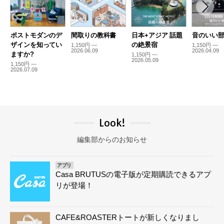
ポストモダンのデ
間取りの教科書
日本+アジア 話題
音のいい
ザインを知ってい
の絶景宿
1,150円 —
1,150円 —
2026.06.09
2026.04.09
ますか?
1,150円 —
2026.05.09
1,150円 —
2026.07.09
Look!
編集部からのお知らせ
アプリ
Casa BRUTUSの電子版が定期購読できるアプ
リが登場！
CAFE&ROASTERトートが新しくなりまし