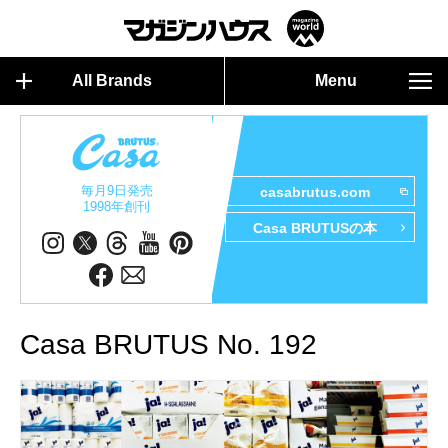
All Brands
Menu
毎月9日発売
casabrutus.com
1998年創刊
Casa BRUTUSの本
Casa BRUTUS No. 192