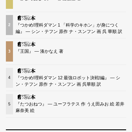
『つかめ!理科ダマン 1 「科学のキホン」が身につく
2
編』 — シン・テフン 原作 ナ・スンフン 画 呉 華順 訳
『王国』 — 湊かなえ 著
3
『つかめ!理科ダマン 12 最強ロボット決戦!編』 — シ
4
ン・テフン 原作 ナ・スンフン 画 呉華順 訳
『たつおねつ』 — ユーフラテス 作 うえ田みお 絵 若井
5
麻奈美 絵