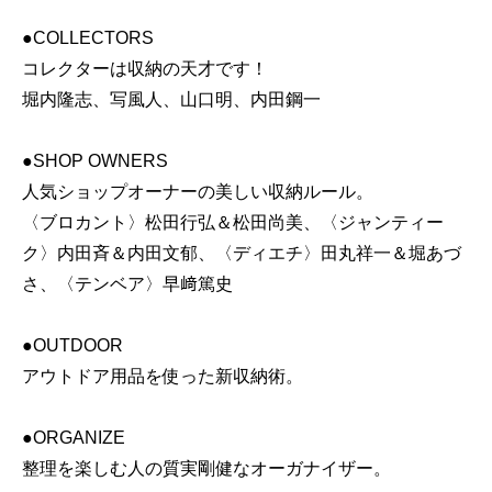
●COLLECTORS
コレクターは収納の天才です！
堀内隆志、写風人、山口明、内田鋼一
●SHOP OWNERS
人気ショップオーナーの美しい収納ルール。
〈ブロカント〉松田行弘＆松田尚美、〈ジャンティー
ク〉内田斉＆内田文郁、〈ディエチ〉田丸祥一＆堀あづ
さ、〈テンベア〉早﨑篤史
●OUTDOOR
アウトドア用品を使った新収納術。
●ORGANIZE
整理を楽しむ人の質実剛健なオーガナイザー。