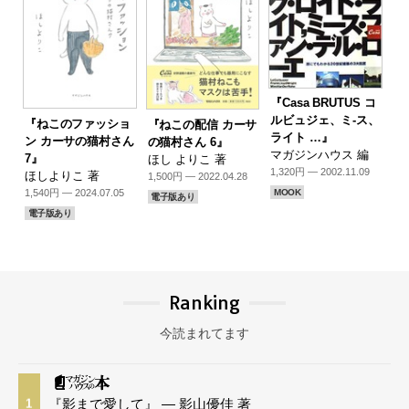
『Casa BRUTUS コ
ルビュジェ、ミ-ス、
『ねこのファッショ
『ねこの配信 カーサ
ライト …』
ン カーサの猫村さん
の猫村さん 6』
マガジンハウス 編
7』
ほし よりこ 著
1,320円 — 2002.11.09
ほしよりこ 著
1,500円 — 2022.04.28
1,540円 — 2024.07.05
MOOK
電子版あり
電子版あり
Ranking
今読まれてます
『影まで愛して』 — 影山優佳 著
1