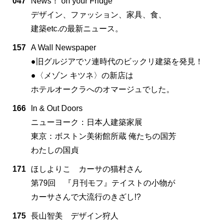
047
News！ on your Fridge
デザイン、ファッション、家具、食、
建築etc.の最新ニュース。
157
A Wall Newspaper
●旧グルジアでソ連時代のビックリ建築を発見！
●〈メゾン キツネ〉の新店は
ホテルオークラへのオマージュでした。
166
In & Out Doors
ニューヨーク：日本人建築家展
東京：ボストン美術館所蔵 俺たちの国芳
わたしの国貞
171
ほしよりこ カーサの猫村さん
第79回 『月刊モフ』テイストの小物が
カーサさんで大流行のきざし!?
175
長山智美 デザイン狩人