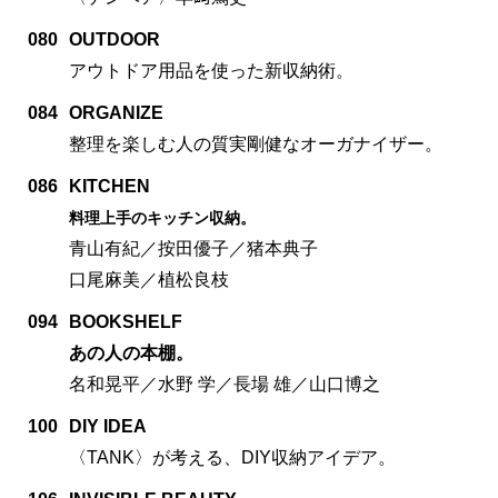
080
OUTDOOR
アウトドア用品を使った新収納術。
084
ORGANIZE
整理を楽しむ人の質実剛健なオーガナイザー。
086
KITCHEN
料理上手のキッチン収納。
青山有紀／按田優子／猪本典子
口尾麻美／植松良枝
094
BOOKSHELF
あの人の本棚。
名和晃平／水野 学／長場 雄／山口博之
100
DIY IDEA
〈TANK〉が考える、DIY収納アイデア。