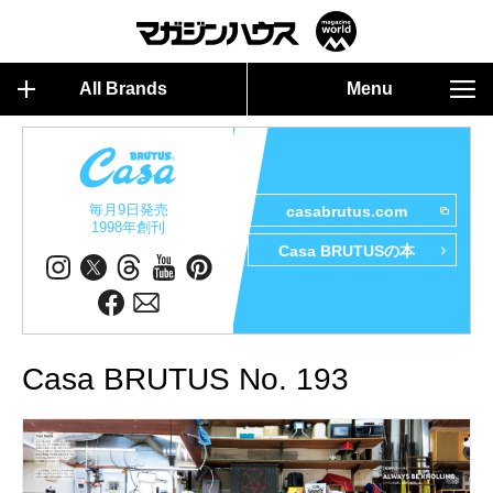
All Brands
Menu
毎月9日発売
casabrutus.com
1998年創刊
Casa BRUTUSの本
Casa BRUTUS No. 193