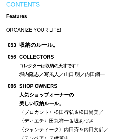
CONTENTS
Features
ORGANIZE YOUR LIFE!
収納のルール。
053
056
COLLECTORS
コレクターは収納の天才です！
堀内隆志／写風人／山口 明／内田鋼一
066
SHOP OWNERS
人気ショップオーナーの
美しい収納ルール。
〈ブロカント〉松田行弘＆松田尚美／
〈ディエチ〉田丸祥一＆堀あづさ
〈ジャンティーク〉内田斉＆内田文郁／
〈テンベア〉早﨑篤史