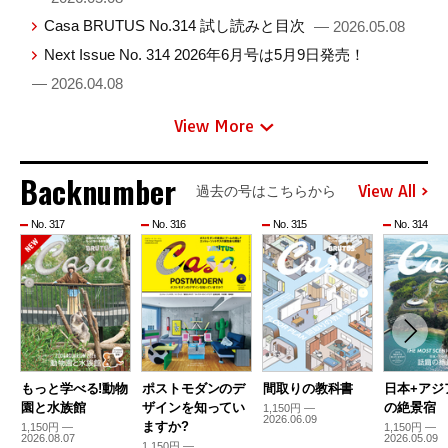
Casa BRUTUS No.314 試し読みと目次
— 2026.05.08
Next Issue No. 314 2026年6月号は5月9日発売！
— 2026.04.08
View More
Backnumber
View All
過去の号はこちらから
No. 317
No. 316
No. 315
No. 314
もっと学べる!動物
ポストモダンのデ
間取りの教科書
日本+アジ
園と水族館
ザインを知ってい
の絶景宿
1,150円 —
2026.06.09
ますか?
1,150円 —
1,150円 —
2026.08.07
2026.05.09
1,150円 —