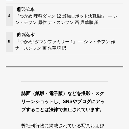
『つかめ!理科ダマン 12 最強ロボット決戦!編』 — シ
4
ン・テフン 原作 ナ・スンフン 画 呉華順 訳
『つかめ! ダマンファミリー 1』 — シン・テフン 作
5
ナ・スンフン 画 呉華順 訳
誌面（紙版・電子版）などを撮影・スク
リーンショットし、SNSやブログにアッ
プすることは法律で禁止されています。
弊社刊行物に掲載されている写真および