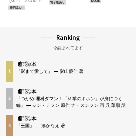
1,540円 — 2024.07.05
MOOK
電子版あり
電子版あり
Ranking
今読まれてます
『影まで愛して』 — 影山優佳 著
1
『つかめ!理科ダマン 1 「科学のキホン」が身につく
2
編』 — シン・テフン 原作 ナ・スンフン 画 呉 華順 訳
『王国』 — 湊かなえ 著
3