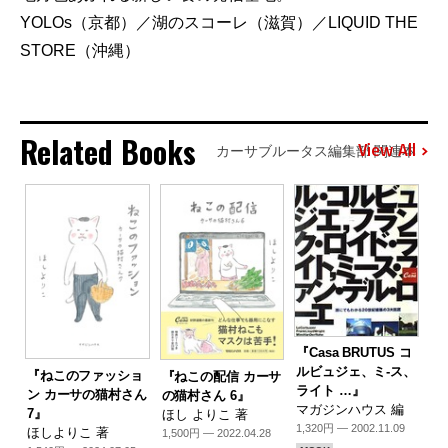
YOLOs（京都）／湖のスコーレ（滋賀）／LIQUID THE
STORE（沖縄）
Related Books
View All
カーサブルータス編集部 関連本
『Casa BRUTUS コ
ルビュジェ、ミ-ス、
『ねこのファッショ
『ねこの配信 カーサ
ライト …』
ン カーサの猫村さん
の猫村さん 6』
マガジンハウス 編
7』
ほし よりこ 著
1,320円 — 2002.11.09
ほしよりこ 著
1,500円 — 2022.04.28