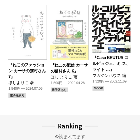
『Casa BRUTUS コ
ルビュジェ、ミ-ス、
『ねこのファッショ
『ねこの配信 カーサ
ライト …』
ン カーサの猫村さん
の猫村さん 6』
マガジンハウス 編
7』
ほし よりこ 著
1,320円 — 2002.11.09
ほしよりこ 著
1,500円 — 2022.04.28
1,540円 — 2024.07.05
MOOK
電子版あり
電子版あり
Ranking
今読まれてます