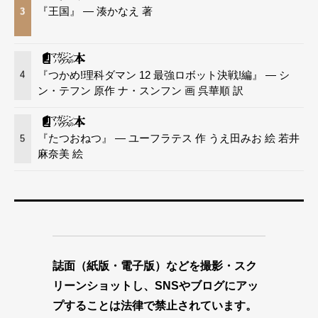
『王国』 — 湊かなえ 著
3
『つかめ!理科ダマン 12 最強ロボット決戦!編』 — シ
4
ン・テフン 原作 ナ・スンフン 画 呉華順 訳
『たつおねつ』 — ユーフラテス 作 うえ田みお 絵 若井
5
麻奈美 絵
誌面（紙版・電子版）などを撮影・スク
リーンショットし、SNSやブログにアッ
プすることは法律で禁止されています。