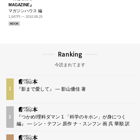
MAGAZINE』
マガジンハウス 編
1,047円 — 2010.08.25
MOOK
Ranking
今読まれてます
『影まで愛して』 — 影山優佳 著
1
『つかめ!理科ダマン 1 「科学のキホン」が身につく
2
編』 — シン・テフン 原作 ナ・スンフン 画 呉 華順 訳