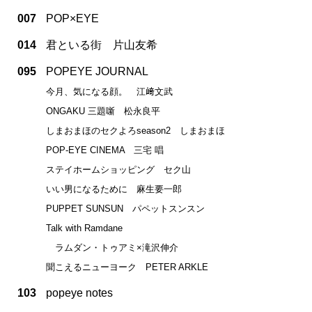
007
POP×EYE
014
君といる街 片山友希
095
POPEYE JOURNAL
今月、気になる顔。 江﨑文武
ONGAKU 三題噺 松永良平
しまおまほのセクよろseason2 しまおまほ
POP-EYE CINEMA 三宅 唱
ステイホームショッピング セク山
いい男になるために 麻生要一郎
PUPPET SUNSUN パペットスンスン
Talk with Ramdane
ラムダン・トゥアミ×滝沢伸介
聞こえるニューヨーク PETER ARKLE
103
popeye notes