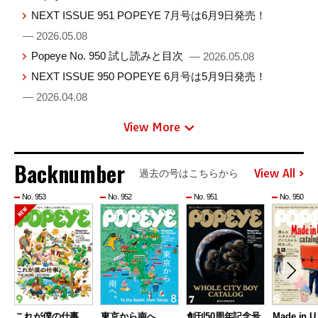
NEXT ISSUE 951 POPEYE 7月号は6月9日発売！
— 2026.05.08
Popeye No. 950 試し読みと目次
— 2026.05.08
NEXT ISSUE 950 POPEYE 6月号は5月9日発売！
— 2026.04.08
View More
Backnumber
View All
過去の号はこちらから
No. 953
No. 952
No. 951
No. 950
これが僕の仕事。
東京から南へ。
創刊50周年記念号
Made in U