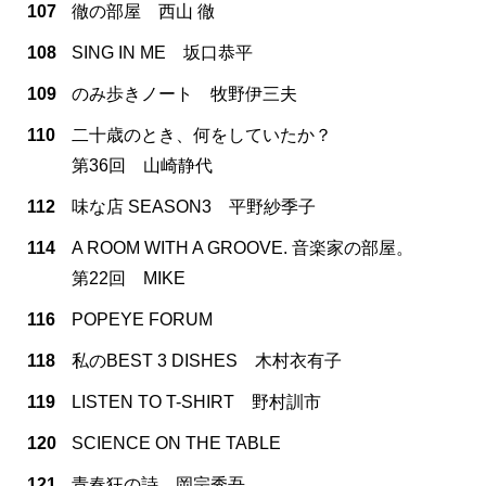
107
徹の部屋 西山 徹
108
SING IN ME 坂口恭平
109
のみ歩きノート 牧野伊三夫
110
二十歳のとき、何をしていたか？
第36回 山崎静代
112
味な店 SEASON3 平野紗季子
114
A ROOM WITH A GROOVE. 音楽家の部屋。
第22回 MIKE
116
POPEYE FORUM
118
私のBEST 3 DISHES 木村衣有子
119
LISTEN TO T-SHIRT 野村訓市
120
SCIENCE ON THE TABLE
121
青春狂の詩 岡宗秀吾