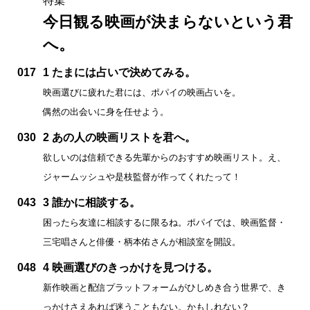
特集
今日観る映画が決まらないという君
へ。
017
1 たまには占いで決めてみる。
映画選びに疲れた君には、ポパイの映画占いを。
偶然の出会いに身を任せよう。
030
2 あの人の映画リストを君へ。
欲しいのは信頼できる先輩からのおすすめ映画リスト。え、
ジャームッシュや是枝監督が作ってくれたって！
043
3 誰かに相談する。
困ったら友達に相談するに限るね。ポパイでは、映画監督・
三宅唱さんと俳優・柄本佑さんが相談室を開設。
048
4 映画選びのきっかけを見つける。
新作映画と配信プラットフォームがひしめき合う世界で、き
っかけさえあれば迷うこともない。かもしれない？