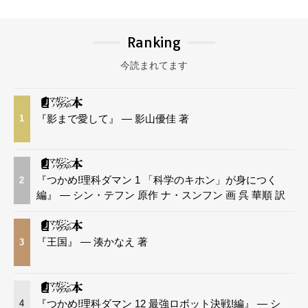
Ranking
今読まれてます
『影まで愛して』 — 影山優佳 著
1
『つかめ!理科ダマン 1 「科学のキホン」が身につく
2
編』 — シン・テフン 原作 ナ・スンフン 画 呉 華順 訳
『王国』 — 湊かなえ 著
3
『つかめ!理科ダマン 12 最強ロボット決戦!編』 — シ
4