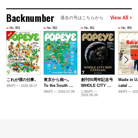
Backnumber
View All
過去の号はこちらから
No. 953
No. 952
No. 951
No. 950
これが僕の仕事。
東京から南へ。
創刊50周年記念号
Made in U
To the South …
WHOLE CITY …
catal …
990円 — 2026.08.07
990円 — 2026.07.09
1,300円 —
990円 — 202
2026.06.09