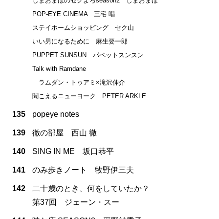
しまおまほのセクよろseason2 しまおまほ
POP-EYE CINEMA 三宅 唱
ステイホームショッピング セク山
いい男になるために 麻生要一郎
PUPPET SUNSUN パペットスンスン
Talk with Ramdane
ラムダン・トゥアミ×滝沢伸介
聞こえるニューヨーク PETER ARKLE
135
popeye notes
139
徹の部屋 西山 徹
140
SING IN ME 坂口恭平
141
のみ歩きノート 牧野伊三夫
142
二十歳のとき、何をしていたか？
第37回 ジェーン・スー