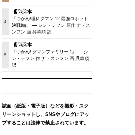
『つかめ!理科ダマン 12 最強ロボット
4
決戦!編』 — シン・テフン 原作 ナ・ス
ンフン 画 呉華順 訳
『つかめ! ダマンファミリー 1』 — シ
5
ン・テフン 作 ナ・スンフン 画 呉華順
訳
誌面（紙版・電子版）などを撮影・スク
リーンショットし、SNSやブログにアッ
プすることは法律で禁止されています。