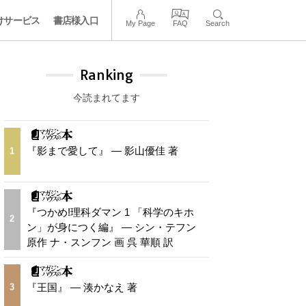
けサービス
書店様入口
My Page
FAQ
Search
Ranking
今読まれてます
『影まで愛して』 — 影山優佳 著
1
『つかめ!理科ダマン 1 「科学のキホ
2
ン」が身につく編』 — シン・テフン
原作 ナ・スンフン 画 呉 華順 訳
『王国』 — 湊かなえ 著
3