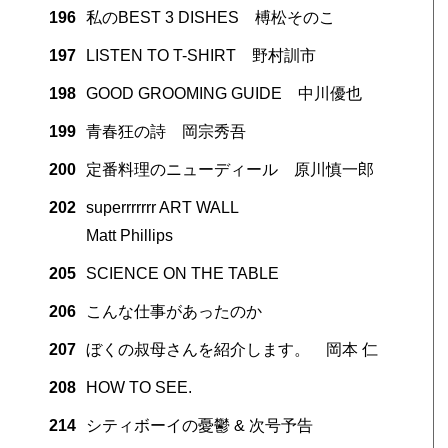
196
私のBEST 3 DISHES 榑松そのこ
197
LISTEN TO T-SHIRT 野村訓市
198
GOOD GROOMING GUIDE 中川優也
199
青春狂の詩 岡宗秀吾
200
定番料理のニューディール 原川慎一郎
202
superrrrrrr ART WALL
Matt Phillips
205
SCIENCE ON THE TABLE
206
こんな仕事があったのか
207
ぼくの叔母さんを紹介します。 岡本 仁
208
HOW TO SEE.
214
シティボーイの憂鬱 & 次号予告