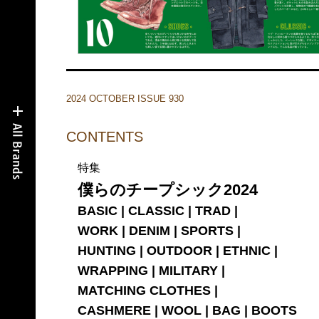
2024 OCTOBER ISSUE 930
CONTENTS
特集
僕らのチープシック2024
BASIC | CLASSIC | TRAD |
WORK | DENIM | SPORTS |
HUNTING | OUTDOOR | ETHNIC |
WRAPPING | MILITARY |
MATCHING CLOTHES |
CASHMERE | WOOL | BAG | BOOTS