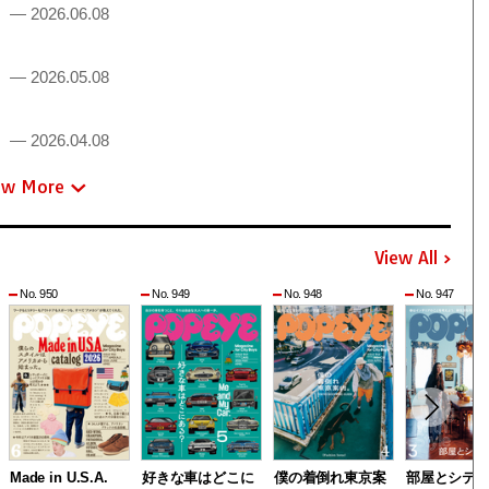
！
— 2026.06.08
！
— 2026.05.08
！
— 2026.04.08
ew More
View All
No. 950
No. 949
No. 948
No. 947
Made in U.S.A.
好きな車はどこに
僕の着倒れ東京案
部屋とシテ