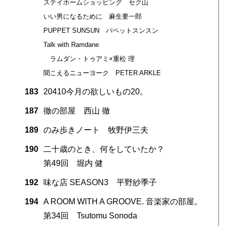
ステイホームショッピング セク山
いい男になるために 麻生要一郎
PUPPET SUNSUN パペットスンスン
Talk with Ramdane
ラムダン・トゥアミ×重松 理
聞こえるニューヨーク PETER ARKLE
183
20410今月の欲しいもの20。
187
徹の部屋 西山 徹
189
のみ歩きノート 牧野伊三夫
190
二十歳のとき、何をしていたか？
第49回 堀内 健
192
味な店 SEASON3 平野紗季子
194
A ROOM WITH A GROOVE. 音楽家の部屋。
第34回 Tsutomu Sonoda