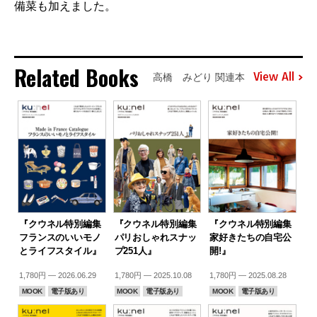
備菜も加えました。
Related Books
View All
高橋 みどり 関連本
『クウネル特別編集
『クウネル特別編集
『クウネル特別編集
フランスのいいモノ
パリおしゃれスナッ
家好きたちの自宅公
とライフスタイル』
プ251人』
開!』
1,780円 — 2026.06.29
1,780円 — 2025.10.08
1,780円 — 2025.08.28
MOOK
電子版あり
MOOK
電子版あり
MOOK
電子版あり