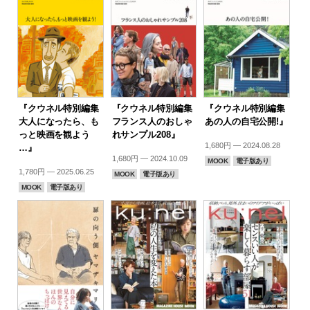
『クウネル特別編集
『クウネル特別編集
『クウネル特別編集
大人になったら、も
フランス人のおしゃ
あの人の自宅公開!』
っと映画を観よう
れサンプル208』
1,680円 — 2024.08.28
…』
1,680円 — 2024.10.09
MOOK
電子版あり
1,780円 — 2025.06.25
MOOK
電子版あり
MOOK
電子版あり