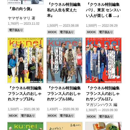
『クウネル特別編集
『クウネル特別編集
『扉の向う側』
私の人生を変えた
パリ、東京 センスい
本』
い人が楽しく暮 …』
ヤマザキマリ 著
1,760円 — 2023.11.02
1,500円 — 2023.08.08
1,500円 — 2022.09.29
電子版あり
MOOK
電子版あり
MOOK
電子版あり
『クウネル特別編集
『クウネル特別編集
『クウネル特別編集
フランス人のおしゃ
フランス人のおしゃ
フランス人のおしゃ
れスナップ124』
れサンプル188』
れサンプル117』
マガジンハウス 編
1,500円 — 2021.09.30
1,430円 — 2020.09.30
1,300円 — 2019.09.30
MOOK
電子版あり
MOOK
電子版あり
MOOK
電子版あり