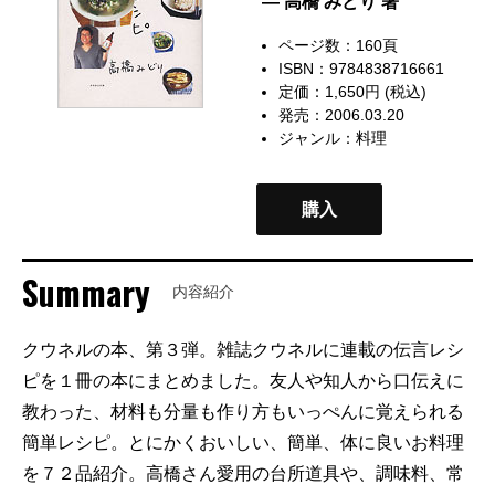
— 高橋 みどり 著
ページ数：160頁
ISBN：9784838716661
定価：1,650円 (税込)
発売：2006.03.20
ジャンル：
料理
購入
Summary
内容紹介
クウネルの本、第３弾。雑誌クウネルに連載の伝言レシ
ピを１冊の本にまとめました。友人や知人から口伝えに
教わった、材料も分量も作り方もいっぺんに覚えられる
簡単レシピ。とにかくおいしい、簡単、体に良いお料理
を７２品紹介。高橋さん愛用の台所道具や、調味料、常