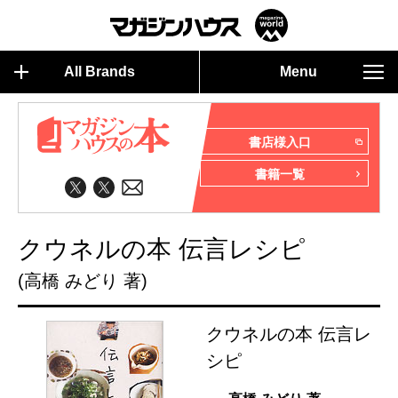
All Brands
Menu
書店様入口
書籍一覧
クウネルの本 伝言レシピ
(高橋 みどり 著)
クウネルの本 伝言レ
シピ