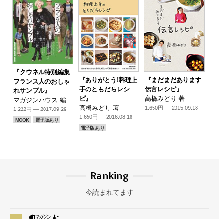
『クウネル特別編集
『ありがとう!料理上
『まだまだあります
フランス人のおしゃ
手のともだちレシ
伝言レシピ』
れサンプル』
ピ』
高橋みどり 著
マガジンハウス 編
高橋みどり 著
1,650円 — 2015.09.18
1,222円 — 2017.09.29
1,650円 — 2016.08.18
MOOK
電子版あり
電子版あり
Ranking
今読まれてます