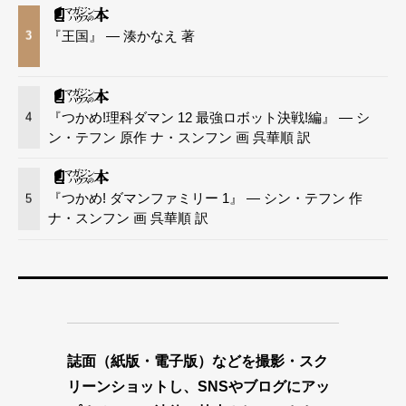
『王国』 — 湊かなえ 著
3
『つかめ!理科ダマン 12 最強ロボット決戦!編』 — シ
4
ン・テフン 原作 ナ・スンフン 画 呉華順 訳
『つかめ! ダマンファミリー 1』 — シン・テフン 作
5
ナ・スンフン 画 呉華順 訳
誌面（紙版・電子版）などを撮影・スク
リーンショットし、SNSやブログにアッ