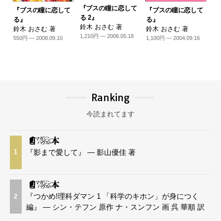
『ブスの瞳に恋して
『ブスの瞳に恋して
『ブスの瞳に恋して
る 2』
る』
る』
鈴木 おさむ 著
鈴木 おさむ 著
鈴木 おさむ 著
1,210円 — 2006.05.18
550円 — 2008.09.10
1,100円 — 2004.09.16
Ranking
今読まれてます
『影まで愛して』 — 影山優佳 著
1
『つかめ!理科ダマン 1 「科学のキホン」が身につく
2
編』 — シン・テフン 原作 ナ・スンフン 画 呉 華順 訳