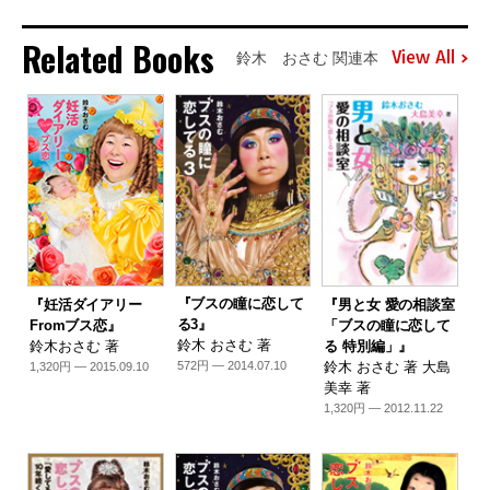
Related Books
View All
鈴木 おさむ 関連本
『ブスの瞳に恋して
『妊活ダイアリー
『男と女 愛の相談室
る3』
Fromブス恋』
「ブスの瞳に恋して
鈴木 おさむ 著
鈴木おさむ 著
る 特別編」』
鈴木 おさむ 著 大島
572円 — 2014.07.10
1,320円 — 2015.09.10
美幸 著
1,320円 — 2012.11.22