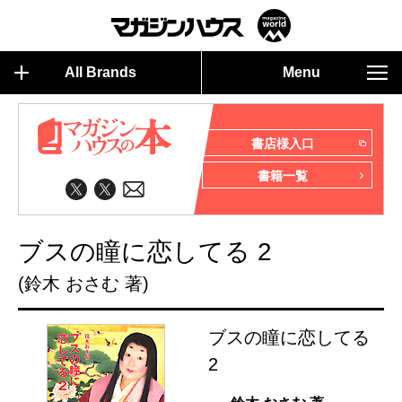
All Brands
Menu
書店様入口
書籍一覧
ブスの瞳に恋してる 2
(鈴木 おさむ 著)
ブスの瞳に恋してる
2