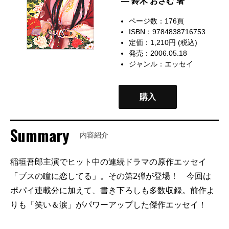
— 鈴木 おさむ 著
ページ数：176頁
ISBN：9784838716753
定価：1,210円 (税込)
発売：2006.05.18
ジャンル：
エッセイ
購入
Summary
内容紹介
稲垣吾郎主演でヒット中の連続ドラマの原作エッセイ
「ブスの瞳に恋してる」。その第2弾が登場！ 今回は
ポパイ連載分に加えて、書き下ろしも多数収録。前作よ
りも「笑い＆涙」がパワーアップした傑作エッセイ！