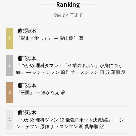
Ranking
今読まれてます
『影まで愛して』 — 影山優佳 著
1
『つかめ!理科ダマン 1 「科学のキホン」が身につく
2
編』 — シン・テフン 原作 ナ・スンフン 画 呉 華順 訳
『王国』 — 湊かなえ 著
3
『つかめ!理科ダマン 12 最強ロボット決戦!編』 — シ
4
ン・テフン 原作 ナ・スンフン 画 呉華順 訳