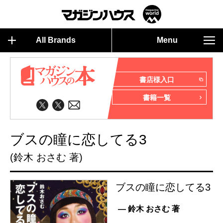
All Brands
Menu
書店様入口
書籍一覧
ブスの瞳に恋してる3
(鈴木 おさむ 著)
ブスの瞳に恋してる3
— 鈴木 おさむ 著