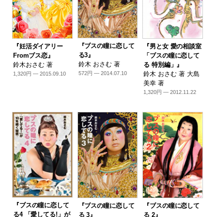
『ブスの瞳に恋して
『妊活ダイアリー
『男と女 愛の相談室
る3』
Fromブス恋』
「ブスの瞳に恋して
鈴木 おさむ 著
鈴木おさむ 著
る 特別編」』
鈴木 おさむ 著 大島
572円 — 2014.07.10
1,320円 — 2015.09.10
美幸 著
1,320円 — 2012.11.22
『ブスの瞳に恋して
『ブスの瞳に恋して
『ブスの瞳に恋して
る4 「愛してる!」が
る 3』
る 2』