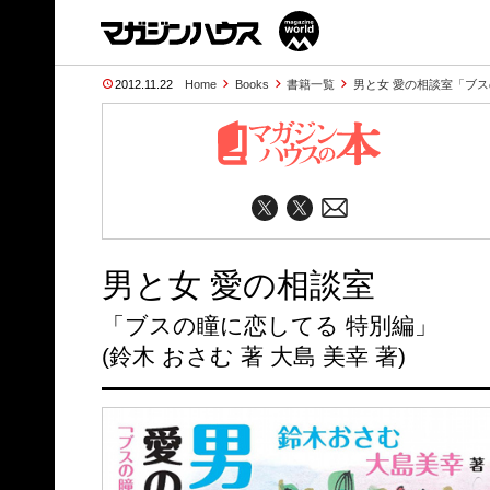
2012.11.22
Home
Books
書籍一覧
男と女 愛の相談室「ブス
男と女 愛の相談室
「ブスの瞳に恋してる 特別編」
(鈴木 おさむ 著 大島 美幸 著)