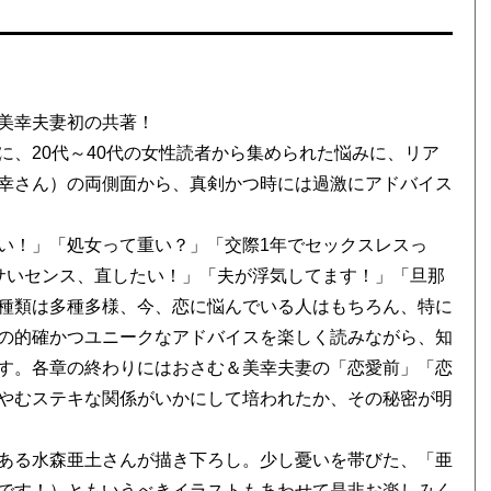
美幸夫妻初の共著！
、20代～40代の女性読者から集められた悩みに、リア
幸さん）の両側面から、真剣かつ時には過激にアドバイス
い！」「処女って重い？」「交際1年でセックスレスっ
サいセンス、直したい！」「夫が浮気してます！」「旦那
種類は多種多様、今、恋に悩んでいる人はもちろん、特に
の的確かつユニークなアドバイスを楽しく読みながら、知
す。各章の終わりにはおさむ＆美幸夫妻の「恋愛前」「恋
やむステキな関係がいかにして培われたか、その秘密が明
ある水森亜土さんが描き下ろし。少し憂いを帯びた、「亜
です！）ともいうべきイラストもあわせて是非お楽しみく