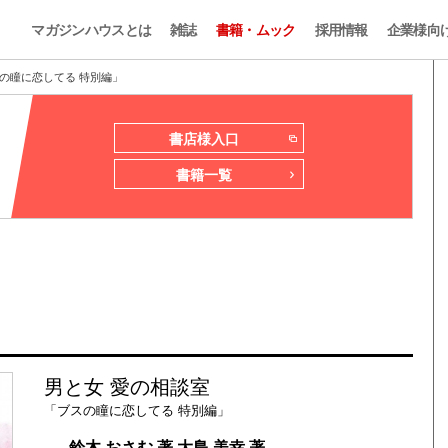
マガジンハウスとは
雑誌
書籍・ムック
採用情報
企業様向
の瞳に恋してる 特別編」
書店様入口
書籍一覧
男と女 愛の相談室
「ブスの瞳に恋してる 特別編」
— 鈴木 おさむ 著 大島 美幸 著