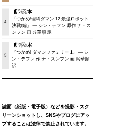
『つかめ!理科ダマン 12 最強ロボット
4
決戦!編』 — シン・テフン 原作 ナ・ス
ンフン 画 呉華順 訳
『つかめ! ダマンファミリー 1』 — シ
5
ン・テフン 作 ナ・スンフン 画 呉華順
訳
誌面（紙版・電子版）などを撮影・スク
リーンショットし、SNSやブログにアッ
プすることは法律で禁止されています。