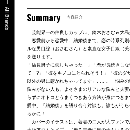
Summary
内容紹介
芸能界一の仲良しカップル、鈴木おさむ＆大島
恋愛前から恋愛中、結婚後まで、恋の時系列別に
ルな男目線（おさむさん）と素直な女子目線（美
を送ります。
「店員男子に恋しちゃった！」「恋が長続きしな
て！?」「彼をキノコにとられそう！」「彼のダ
以外の男に惹かれちゃってます」……。 悩みの
悩みがない人も、よそさまのリアルな悩みと夫妻
らずにオトコとうまくつきあう方法が身につきま
愛中」「結婚後」を語り合う対談も。誰もがうら
らかに！
カバーのイラストは、著者の二人が大ファンで
土版アダムとイブ」（後ろ表紙に男の子もいるの