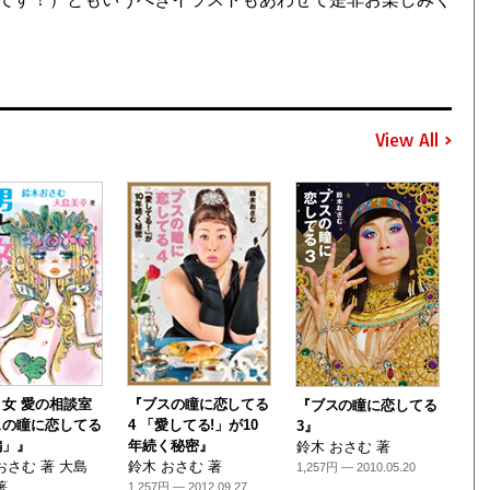
View All
女 愛の相談室
『ブスの瞳に恋してる
『ブスの瞳に恋してる
スの瞳に恋してる
4 「愛してる!」が10
3』
編」』
年続く秘密』
鈴木 おさむ 著
おさむ 著 大島
鈴木 おさむ 著
1,257円 — 2010.05.20
著
1,257円 — 2012.09.27