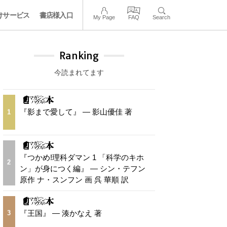
けサービス
書店様入口
My Page
FAQ
Search
Ranking
今読まれてます
『影まで愛して』 — 影山優佳 著
1
『つかめ!理科ダマン 1 「科学のキホ
2
ン」が身につく編』 — シン・テフン
原作 ナ・スンフン 画 呉 華順 訳
『王国』 — 湊かなえ 著
3