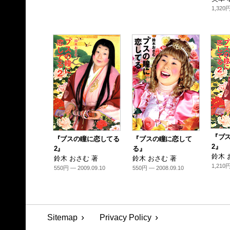
1,320円
『ブ
『ブスの瞳に恋してる
『ブスの瞳に恋して
2』
2』
る』
鈴木 
鈴木 おさむ 著
鈴木 おさむ 著
1,210円
550円 — 2009.09.10
550円 — 2008.09.10
Sitemap
Privacy Policy