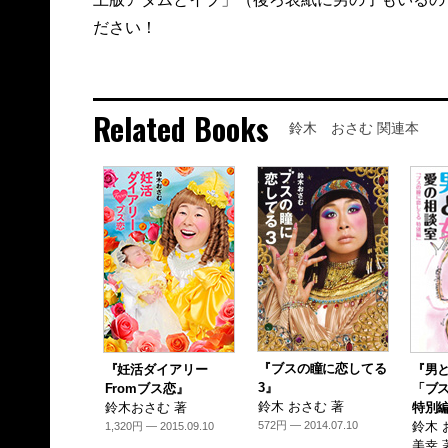
ださい！
Related Books
鈴木 おさむ 関連本
『ブスの瞳に恋してる
『妊活ダイアリー
『男と
3』
Fromブス恋』
「ブ
鈴木 おさむ 著
鈴木おさむ 著
特別
572円 — 2014.07.10
鈴木 
1,320円 — 2015.09.10
美幸 