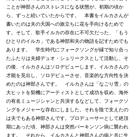
ことが神部さんのストレスになる状態が、初期の頃か
ら、ずっと続いていたからです。 本書をイルカさんが
書いたのは夫の天国への旅立ちに花を手向けるためで
す。そして、歌手イルカの存在に不可欠だった、「もう
ひとりのイルカ」である神部和夫の物語を記すためでも
あります。 学生時代にフォークソングが縁で知り合っ
たふたりは夫婦デュオ・シュリークスとして活動し、そ
の後、イルカさんはソロデビューします。イルカさんの
才能を見出し、ソロデビューさせ、音楽的な方向性を決
めたのは神部さんです。 イルカさんは「なごり雪」の
大ヒットを契機にアーティストとして成功を収め、海外
の有名ミュージシャンと共演するなどして、フォークソ
ングをメジャーな存在にしました。それを陰で支えたの
は夫でもある神部さんです。プロデューサーとして絶頂
期にあった頃、神部さんは突然パーキンソン病に襲われ
ます。 それから、イルカさんと神部さんの病と共に生