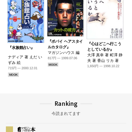
『ポパイ ヘアスタイ
『心はどこへ行こう
ルカタログ』
『水族館占い』
としているか』
マガジンハウス 編
大澤 真幸 著 町澤 静
ナディア 著 えだ い
817円 — 1999.07.06
夫 著 香山 リカ 著
ずみ 絵
MOOK
1,650円 — 1998.10.22
715円 — 2000.12.01
MOOK
Ranking
今読まれてます