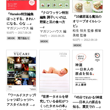
『クロワッサン特別
『Hanako特別編集
『10歳若返る魔法の
編集 調子いいのは、
ほっとする。きれい
オリーブオイルレシ
野菜と豆の食べ方
になる。心な …』
ピ』
…』
マガジンハウス 編
松生 恒夫 監修 横塚
マガジンハウス 編
916円 — 2017.09.28
美穂 監修
794円 — 2015.09.25
MOOK
電子版あり
922円 — 2012.09.19
MOOK
MOOK
『ワールドスナップ/
『世界一タオルを研
『45分でわかる!神道
シャツ&Tシャツ/ヘ
究している会社がつ
――日本人の原点を
アスタイルカタ …』
くったタオルの本』
知る。震災での …』