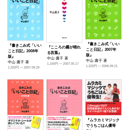
『書きこみ式「いい
『書きこみ式「いい
『こころの霧が晴れ
こと日記」2007年
こと日記」2008年
る言葉』
版』
版』
中山 庸子 著
中山 庸子 著
中山 庸子 著
1,100円 — 2007.05.17
1,320円 — 2006.09.21
1,320円 — 2007.09.29
『ムラカミマジック
でうちごはん優等