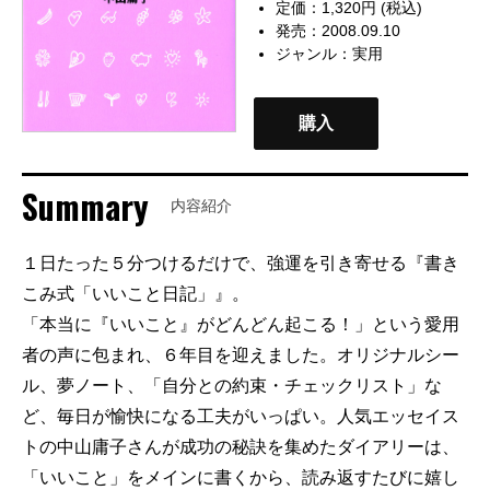
定価：1,320円 (税込)
発売：2008.09.10
ジャンル：
実用
購入
Summary
内容紹介
１日たった５分つけるだけで、強運を引き寄せる『書き
こみ式「いいこと日記」』。
「本当に『いいこと』がどんどん起こる！」という愛用
者の声に包まれ、６年目を迎えました。オリジナルシー
ル、夢ノート、「自分との約束・チェックリスト」な
ど、毎日が愉快になる工夫がいっぱい。人気エッセイス
トの中山庸子さんが成功の秘訣を集めたダイアリーは、
「いいこと」をメインに書くから、読み返すたびに嬉し