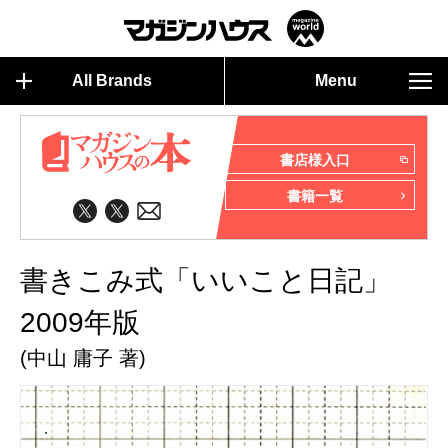
All Brands
Menu
書店様入口
書籍一覧
書きこみ式「いいこと日記」
2009年版
(中山 庸子 著)