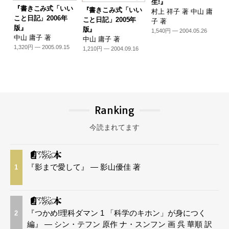
生!』
『書きこみ式「いい
『書きこみ式「いい
村上 祥子 著 中山 庸
こと日記」2006年
こと日記」2005年
子 著
版』
版』
1,540円 — 2004.05.26
中山 庸子 著
中山 庸子 著
1,320円 — 2005.09.15
1,210円 — 2004.09.16
Ranking
今読まれてます
『影まで愛して』 — 影山優佳 著
1
『つかめ!理科ダマン 1 「科学のキホン」が身につく
2
編』 — シン・テフン 原作 ナ・スンフン 画 呉 華順 訳