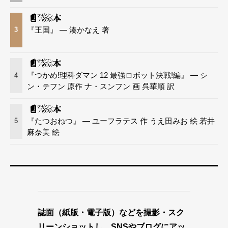
『王国』 — 湊かなえ 著
3
『つかめ!理科ダマン 12 最強ロボット決戦!編』 — シ
4
ン・テフン 原作 ナ・スンフン 画 呉華順 訳
『たつおねつ』 — ユーフラテス 作 うえ田みお 絵 若井
5
麻奈美 絵
誌面（紙版・電子版）などを撮影・スク
リーンショットし、SNSやブログにアッ