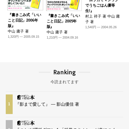
でうちごはん優等
生!』
『書きこみ式「いい
『書きこみ式「いい
村上 祥子 著 中山 庸
こと日記」2006年
こと日記」2005年
子 著
版』
版』
1,540円 — 2004.05.26
中山 庸子 著
中山 庸子 著
1,320円 — 2005.09.15
1,210円 — 2004.09.16
Ranking
今読まれてます
『影まで愛して』 — 影山優佳 著
1