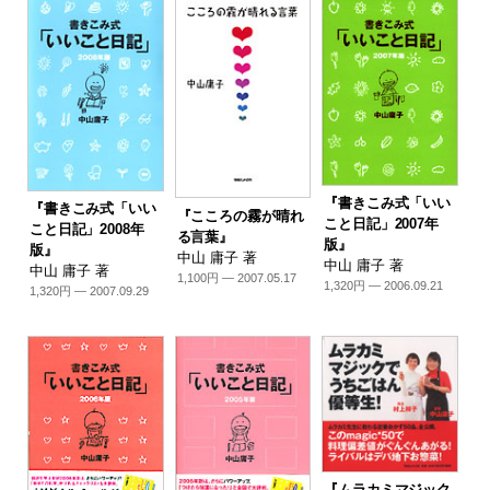
『書きこみ式「いい
『書きこみ式「いい
『こころの霧が晴れ
こと日記」2007年
こと日記」2008年
る言葉』
版』
版』
中山 庸子 著
中山 庸子 著
中山 庸子 著
1,100円 — 2007.05.17
1,320円 — 2006.09.21
1,320円 — 2007.09.29
『ムラカミマジック