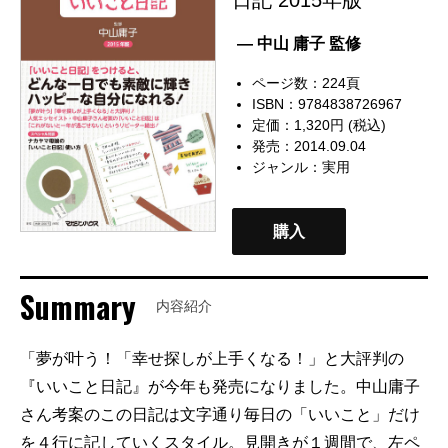
— 中山 庸子 監修
ページ数：224頁
ISBN：9784838726967
定価：1,320円 (税込)
発売：2014.09.04
ジャンル：
実用
購入
Summary
内容紹介
「夢が叶う！「幸せ探しが上手くなる！」と大評判の
『いいこと日記』が今年も発売になりました。中山庸子
さん考案のこの日記は文字通り毎日の「いいこと」だけ
を４行に記していくスタイル。見開きが１週間で、左ペ