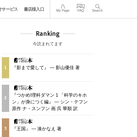
けサービス
書店様入口
My Page
FAQ
Search
Ranking
今読まれてます
『影まで愛して』 — 影山優佳 著
1
『つかめ!理科ダマン 1 「科学のキホ
2
ン」が身につく編』 — シン・テフン
原作 ナ・スンフン 画 呉 華順 訳
『王国』 — 湊かなえ 著
3