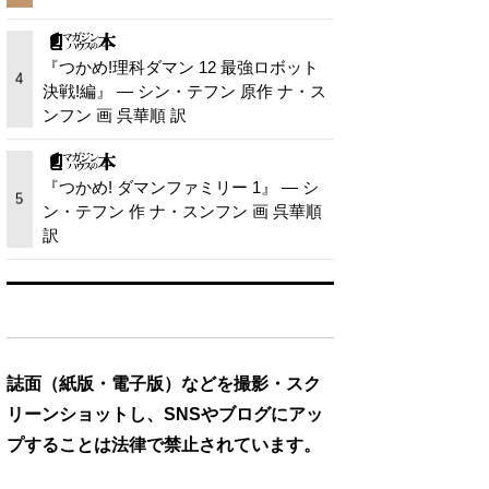
『つかめ!理科ダマン 12 最強ロボット
4
決戦!編』 — シン・テフン 原作 ナ・ス
ンフン 画 呉華順 訳
『つかめ! ダマンファミリー 1』 — シ
5
ン・テフン 作 ナ・スンフン 画 呉華順
訳
誌面（紙版・電子版）などを撮影・スク
リーンショットし、SNSやブログにアッ
プすることは法律で禁止されています。