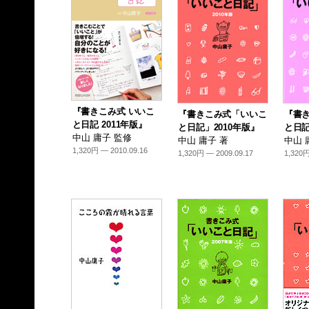
『書きこみ式 いいこ
『書きこみ式「いいこ
『書
と日記 2011年版』
と日記」2010年版』
と日記
中山 庸子 監修
中山 庸子 著
中山 
1,320円 — 2010.09.16
1,320円 — 2009.09.17
1,320円