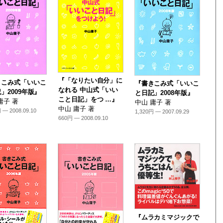
『「なりたい自分」に
きこみ式「いいこ
『書きこみ式「いいこ
なれる 中山式「いい
」2009年版』
と日記」2008年版』
こと日記」をつ …』
庸子 著
中山 庸子 著
中山 庸子 著
 — 2008.09.10
1,320円 — 2007.09.29
660円 — 2008.09.10
『ムラカミマジックで