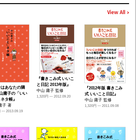
View All
『書きこみ式 いいこ
と日記 2013年版』
せはあなたの隣
『2012年版 書きこみ
中山 庸子 監修
中山庸子の「いい
式 いいこと日記』
1,320円 — 2012.09.20
」ネタ帳』
中山 庸子 監修
庸子 著
1,320円 — 2011.09.08
 — 2013.09.19