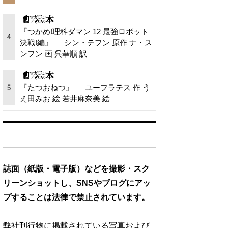
『つかめ!理科ダマン 12 最強ロボット
4
決戦!編』 — シン・テフン 原作 ナ・ス
ンフン 画 呉華順 訳
『たつおねつ』 — ユーフラテス 作 う
5
え田みお 絵 若井麻奈美 絵
誌面（紙版・電子版）などを撮影・スク
リーンショットし、SNSやブログにアッ
プすることは法律で禁止されています。
弊社刊行物に掲載されている写真および