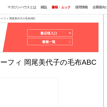
マガジンハウスとは
雑誌
書籍・ムック
採用情報
企業様向
モーフィ 岡尾美代子の毛布ABC
書店様入口
書籍一覧
ーフィ 岡尾美代子の毛布ABC