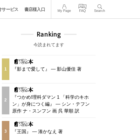
けサービス
書店様入口
My Page
FAQ
Search
Ranking
今読まれてます
『影まで愛して』 — 影山優佳 著
1
『つかめ!理科ダマン 1 「科学のキホ
2
ン」が身につく編』 — シン・テフン
原作 ナ・スンフン 画 呉 華順 訳
『王国』 — 湊かなえ 著
3