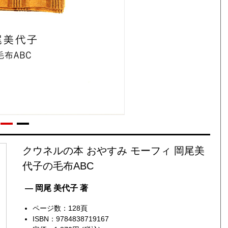
クウネルの本 おやすみ モーフィ 岡尾美
代子の毛布ABC
— 岡尾 美代子 著
ページ数：128頁
ISBN：9784838719167