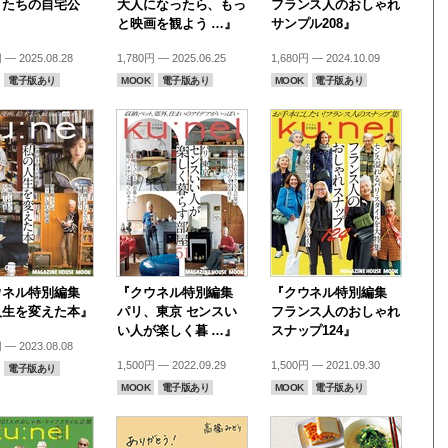
きたちの自宅公
大人になったら、もっ
フランス人のおしゃれ
と映画を観よう …』
サンプル208』
 — 2025.08.28
1,780円 — 2025.06.25
1,680円 — 2024.10.09
電子版あり
MOOK
電子版あり
MOOK
電子版あり
ウネル特別編集
『クウネル特別編集
『クウネル特別編集
人生を変えた本』
パリ、東京 センスい
フランス人のおしゃれ
い人が楽しく暮 …』
スナップ124』
 — 2023.08.08
1,500円 — 2022.09.29
1,500円 — 2021.09.30
電子版あり
MOOK
電子版あり
MOOK
電子版あり