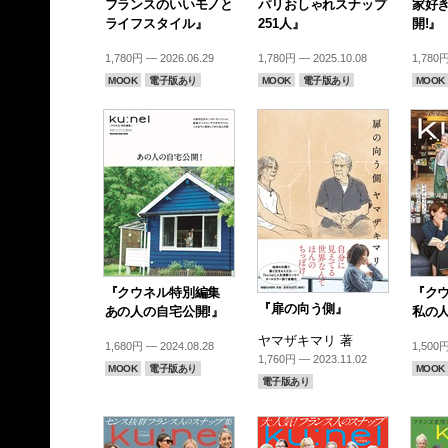
フランスのいいモノと
パリおしゃれスナップ
家好
ライフスタイル』
251人』
開!』
1,780円 — 2026.06.29
1,780円 — 2025.10.08
1,780円
MOOK
電子版あり
MOOK
電子版あり
MOOK
『クウネル特別編集
『ク
『扉の向う側』
あの人の自宅公開!』
私の
ヤマザキマリ 著
1,680円 — 2024.08.28
1,500円
1,760円 — 2023.11.02
MOOK
電子版あり
MOOK
電子版あり