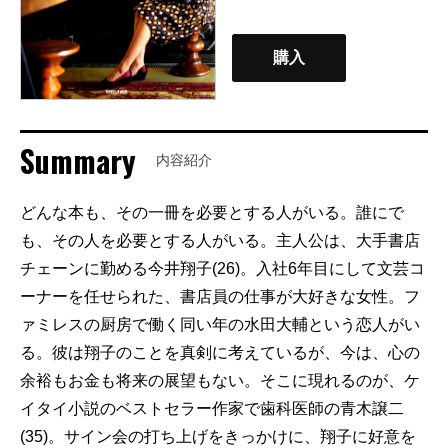
購入
Summary
内容紹介
どんな本も、その一冊を必要とする人がいる。誰にで
も、その人を必要とする人がいる。主人公は、大手書店
チェーンに勤める今井翔子(26)。入社6年目にして文芸コ
ーナーを任せられた、書店員の仕事が大好きな女性。フ
ァミレスの厨房で働く同い年の水田大輔という恋人がい
る。彼は翔子のことを真剣に考えているが、今は、心の
余裕もお金も将来の展望もない。そこに現れるのが、ケ
イタイ小説のベストセラー作家で歯科医師の青木譲二
(35)。サイン会の打ち上げをきっかけに、翔子に好意を