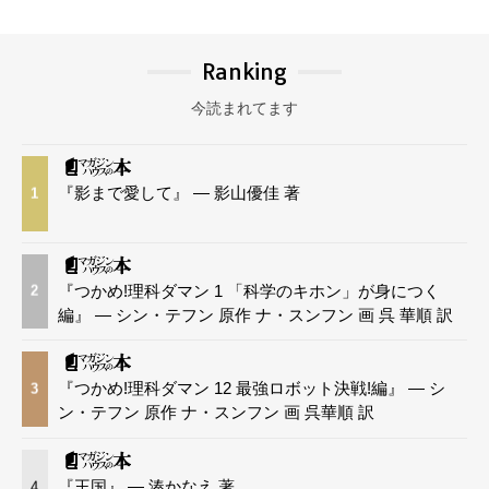
Ranking
今読まれてます
『影まで愛して』 — 影山優佳 著
1
『つかめ!理科ダマン 1 「科学のキホン」が身につく
2
編』 — シン・テフン 原作 ナ・スンフン 画 呉 華順 訳
『つかめ!理科ダマン 12 最強ロボット決戦!編』 — シ
3
ン・テフン 原作 ナ・スンフン 画 呉華順 訳
『王国』 — 湊かなえ 著
4