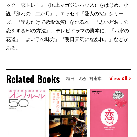
ック 恋トレ！』（以上マガジンハウス）をはじめ、小
説『別れの十二か月』、エッセイ『愛人の掟』シリー
ズ、『読むだけで恋愛体質になれる本』『思いどおりの
恋をする80の方法』、テレビドラマの脚本に、『お水の
花道』「よい子の味方』『明日天気になあれ。』などが
ある。
Related Books
View All
梅田 みか 関連本