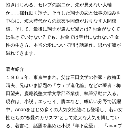
抱きはじめる。セレブの譲二か、先が見えない大輔
か……揺れ動く翔子。そうした翔子の恋と仕事の悩みを
中心に、短大時代からの親友や同僚がおりなす人間模
様。そして、最後に翔子が選んだ愛とは? お金がなくて
は生きていけない? でも、お金では幸せになれない? 女
性の生き方、本当の愛について問う話題作。思わず涙が
溢れてきます。
著者紹介
１９６５年、東京生まれ。父は三田文学の作家・故梅田
晴夫、兄はいま話題の「ウェブ進化論」などの著者・梅
田望夫。慶應義塾大学文学部卒業後、執筆活動に入る。
現在は、小説，エッセイ、脚本など、幅広い分野で活躍
中。Ananをはじめ多くの人気女性誌にも登場し、若い女
性たちの“恋愛のカリスマ”として絶大な人気を博してい
る。著書に、話題を集めた小説『年下恋愛』、『ananブ