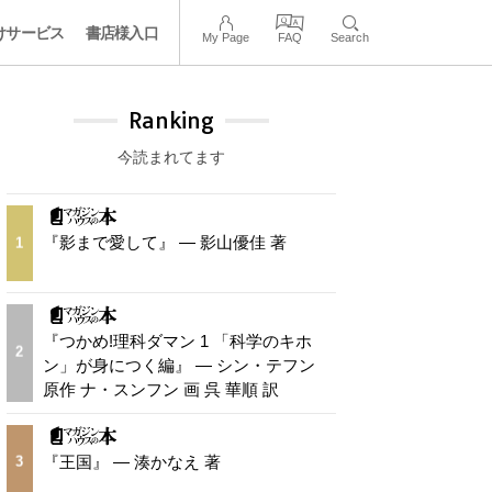
けサービス
書店様入口
My Page
FAQ
Search
Ranking
今読まれてます
『影まで愛して』 — 影山優佳 著
1
『つかめ!理科ダマン 1 「科学のキホ
2
ン」が身につく編』 — シン・テフン
原作 ナ・スンフン 画 呉 華順 訳
『王国』 — 湊かなえ 著
3