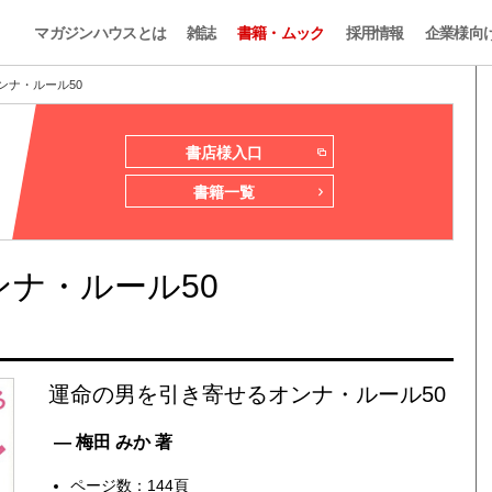
マガジンハウスとは
雑誌
書籍・ムック
採用情報
企業様向
ンナ・ルール50
書店様入口
書籍一覧
ナ・ルール50
運命の男を引き寄せるオンナ・ルール50
— 梅田 みか 著
ページ数：144頁