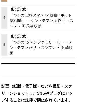
『つかめ!理科ダマン 12 最強ロボット
4
決戦!編』 — シン・テフン 原作 ナ・ス
ンフン 画 呉華順 訳
『つかめ! ダマンファミリー 1』 — シ
5
ン・テフン 作 ナ・スンフン 画 呉華順
訳
誌面（紙版・電子版）などを撮影・スク
リーンショットし、SNSやブログにアッ
プすることは法律で禁止されています。