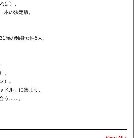
ければ）、
ー本の決定版。
31歳の独身女性5人。
、
）、
ン）。
ャドル」に集まり、
合う……。
View All