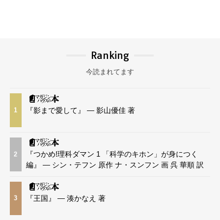
Ranking
今読まれてます
『影まで愛して』 — 影山優佳 著
1
『つかめ!理科ダマン 1 「科学のキホン」が身につく
2
編』 — シン・テフン 原作 ナ・スンフン 画 呉 華順 訳
『王国』 — 湊かなえ 著
3