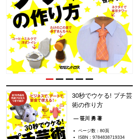
30秒でウケる! プチ芸
術の作り方
— 笹川 勇 著
ページ数：80頁
ISBN：9784838719334