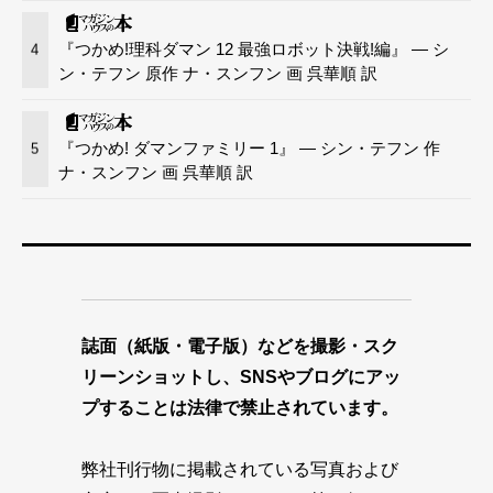
『つかめ!理科ダマン 12 最強ロボット決戦!編』 — シ
4
ン・テフン 原作 ナ・スンフン 画 呉華順 訳
『つかめ! ダマンファミリー 1』 — シン・テフン 作
5
ナ・スンフン 画 呉華順 訳
誌面（紙版・電子版）などを撮影・スク
リーンショットし、SNSやブログにアッ
プすることは法律で禁止されています。
弊社刊行物に掲載されている写真および