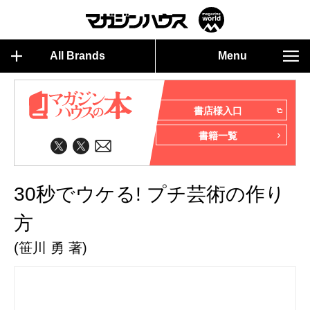
All Brands
Menu
書店様入口
書籍一覧
30秒でウケる! プチ芸術の作り
方
(笹川 勇 著)