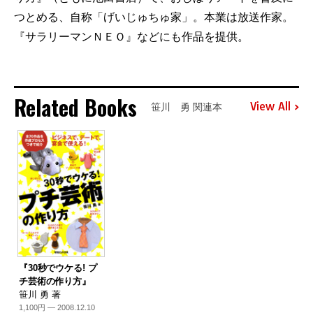
つとめる、自称「げいじゅちゅ家」。本業は放送作家。
『サラリーマンＮＥＯ』などにも作品を提供。
Related Books
View All
笹川 勇 関連本
『30秒でウケる! プ
チ芸術の作り方』
笹川 勇 著
1,100円 — 2008.12.10