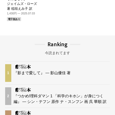
ジェイムズ・ローズ
著 稲垣えみ子 訳
1,430円 — 2025.07.03
電子版あり
Ranking
今読まれてます
『影まで愛して』 — 影山優佳 著
1
『つかめ!理科ダマン 1 「科学のキホン」が身につく
2
編』 — シン・テフン 原作 ナ・スンフン 画 呉 華順 訳