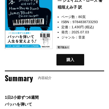
— ジェイムズ・ローズ 著
稲垣えみ子 訳
ページ数：80頁
ISBN：9784838733293
定価：1,430円 (税込)
発売：2025.07.03
ジャンル：
音楽
電子版あり
購入
Summary
内容紹介
1日2小節ずつ6週間
バッハを弾いて