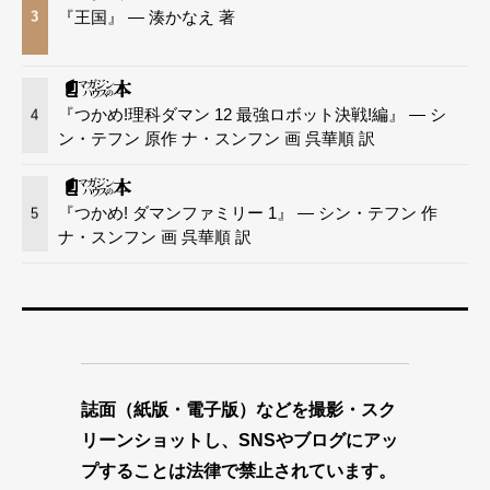
『王国』 — 湊かなえ 著
3
『つかめ!理科ダマン 12 最強ロボット決戦!編』 — シ
4
ン・テフン 原作 ナ・スンフン 画 呉華順 訳
『つかめ! ダマンファミリー 1』 — シン・テフン 作
5
ナ・スンフン 画 呉華順 訳
誌面（紙版・電子版）などを撮影・スク
リーンショットし、SNSやブログにアッ
プすることは法律で禁止されています。