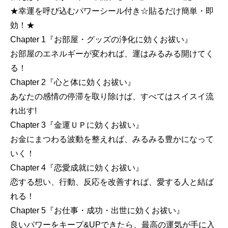
★幸運を呼び込むパワーシール付き☆貼るだけ簡単・即
効！★
Chapter 1『お部屋・グッズの浄化に効くお祓い』
お部屋のエネルギーが変われば、運はみるみる開けてく
る！
Chapter 2『心と体に効くお祓い』
あなたの感情の停滞を取り除けば、すべてはスイスイ流
れ出す!
Chapter 3『金運ＵＰに効くお祓い』
お金にまつわる波動を整えれば、みるみる豊かになって
いく！
Chapter 4『恋愛成就に効くお祓い』
恋する想い、行動、反応を改善すれば、愛する人と結ば
れる！
Chapter 5『お仕事・成功・出世に効くお祓い』
良いパワーをキープ&UPできたら、最高の運気が手に入