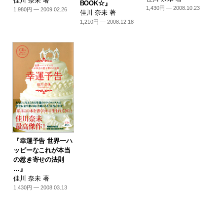
佳川 奈未 著
BOOK☆』
1,430円 — 2008.10.23
1,980円 — 2009.02.26
佳川 奈未 著
1,210円 — 2008.12.18
『幸運予告 世界一ハ
ッピーなこれが本当
の惹き寄せの法則
…』
佳川 奈未 著
1,430円 — 2008.03.13