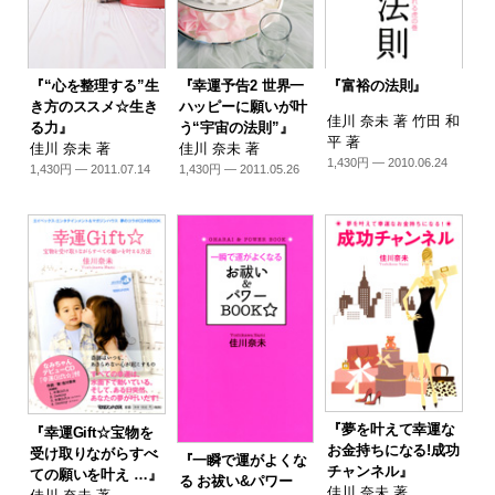
『“心を整理する”生
『幸運予告2 世界一
『富裕の法則』
き方のススメ☆生き
ハッピーに願いが叶
佳川 奈未 著 竹田 和
る力』
う“宇宙の法則”』
平 著
佳川 奈未 著
佳川 奈未 著
1,430円 — 2010.06.24
1,430円 — 2011.07.14
1,430円 — 2011.05.26
『夢を叶えて幸運な
『幸運Gift☆宝物を
お金持ちになる!成功
受け取りながらすべ
『一瞬で運がよくな
チャンネル』
ての願いを叶え …』
る お祓い&パワー
佳川 奈未 著