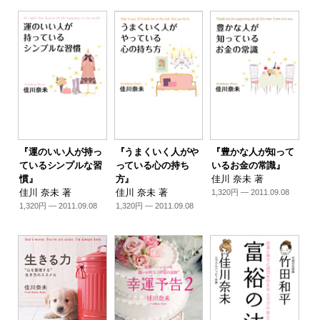
『運のいい人が持っ
『うまくいく人がや
『豊かな人が知って
ているシンプルな習
っている心の持ち
いるお金の常識』
慣』
方』
佳川 奈未 著
佳川 奈未 著
佳川 奈未 著
1,320円 — 2011.09.08
1,320円 — 2011.09.08
1,320円 — 2011.09.08