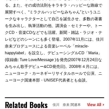
る。また、その成功法則をキラキラ・ハッピーな路線で
展開すべく、“ミラクルハッピーなみちゃん”というユニ
ークなキャラクターとして自己を誕生させ、多数の著書
を生み出し、執筆活動の他、講演会・セミナーや、トー
クCD・音楽CDなどでも活躍。新聞・雑誌・ラジオ・テ
レビなどのシーンにも多く登場。2007年11月には、佳川
奈未プロデュースによる音楽レーベル「miracle-
happylabel」を設立し、デビューシングルCD「Maria」
(収録曲: Ture Love/Message )を発売(2007年12月24日な
みちゃん歌手デビュー&CD発売日)。2008年４月には、
ニューヨーク・カーネギーリサイタルホールで公演、ニ
ューヨーク国連本部・UNISEF代表者とも会談。
Related Books
View All
佳川 奈未 関連本