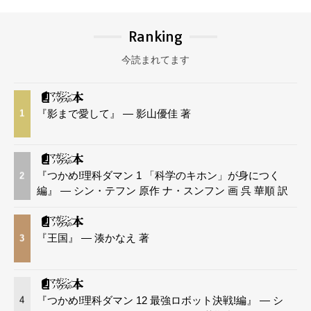
Ranking
今読まれてます
『影まで愛して』 — 影山優佳 著
1
『つかめ!理科ダマン 1 「科学のキホン」が身につく
2
編』 — シン・テフン 原作 ナ・スンフン 画 呉 華順 訳
『王国』 — 湊かなえ 著
3
『つかめ!理科ダマン 12 最強ロボット決戦!編』 — シ
4