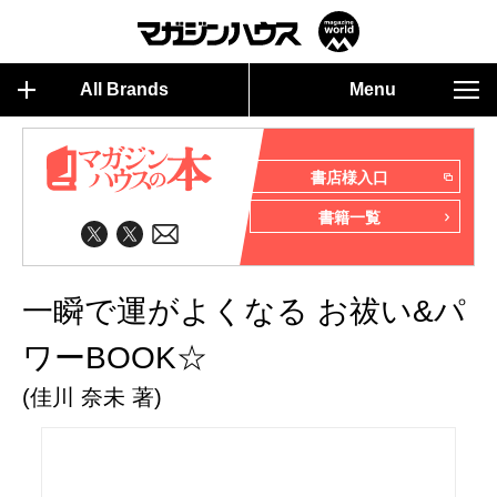
All Brands
Menu
書店様入口
書籍一覧
一瞬で運がよくなる お祓い&パ
ワーBOOK☆
(佳川 奈未 著)