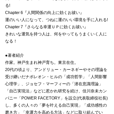
る!
Chapter 6『人間関係の向上に効くお祓い』
運のいい人になって、つねに運のいい環境を手に入れる!
Chapter 7『さらなる幸運ＵＰに効くお祓い』
きれいな運気を持つ人は、何をやってもうまくいく人に
なる！
●著者紹介
作家。神戸生まれ神戸育ち。東京在住。
20代の頃より、アンドリュー・カーネギーやその理論を
受け継いだナポレオン・ヒルの「成功哲学」「人間影響
心理学」、ジョセフ・マーフィーの「潜在意識理論」
「自己実現法」などに惹かれ研究を続け、佳川奈未カン
パニー「POWER FACETORY」を設立(代表取締役社長)
し、多くの人々の「夢を叶える自己実現」「成功感性の
磨き方」「幸運力を高める方法」などに取り組んでい