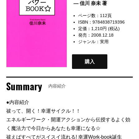
— 佳川 奈未 著
ページ数：112頁
ISBN：9784838719396
定価：1,210円 (税込)
発売：2008.12.18
ジャンル：
実用
購入
Summary
内容紹介
●内容紹介
祓って、開く！幸運サイクル！！
エネルギーワーク・開運アクションから伝授するよく効
く魔法力で今日からあなたも幸運になる☆
祓えばすべてがスイスイ流れる! 幸運Work-book誕生