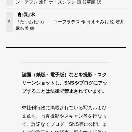
ン・テフン 原作 ナ・スンフン 画 呉華順 訳
『たつおねつ』 — ユーフラテス 作 うえ田みお 絵 若井
5
麻奈美 絵
誌面（紙版・電子版）などを撮影・スク
リーンショットし、SNSやブログにアッ
プすることは法律で禁止されています。
弊社刊行物に掲載されている写真および
文章を、写真撮影やスキャン等を行なっ
て、許諾なくブログ、SNS等に公開、ま