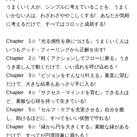
うまくいく人が、シンプルに考えていることを、うまく
いかない人は、わざわざややこしくする! あなたが気軽
に考えるだけで、すべてはコロッと成就する!
Chapter 1☆『光る感性を身につける』うまくいく人は
いつもグッド・フィーリングから正解を出す!
Chapter 2☆『軽くアクションしてフローに乗る』うき
うき楽しんで動くだけで、いい流れを呼び込める！
Chapter 3☆『ビジョンをすんなり叶える』素直に望む
だけで、大きな結果もあっさり手に入る!
Chapter 4☆『サクセス・マインドを育む』できる人ほ
ど、素敵な心得を持って生きている!
Chapter 5☆『セルフ・ケアを充実させる』自分を癒
し、助けるほどに、すべてをいい状態で守れる!
Chapter 6☆『縁から円を大きくする』素敵な縁がある
だけで、すべてが円滑現象に満ちる！