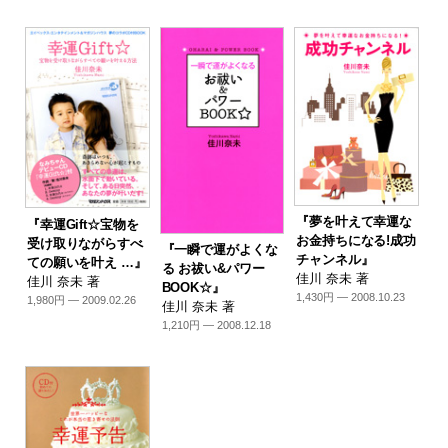
『夢を叶えて幸運な
『幸運Gift☆宝物を
お金持ちになる!成功
受け取りながらすべ
『一瞬で運がよくな
チャンネル』
ての願いを叶え …』
る お祓い&パワー
佳川 奈未 著
佳川 奈未 著
BOOK☆』
1,430円 — 2008.10.23
1,980円 — 2009.02.26
佳川 奈未 著
1,210円 — 2008.12.18