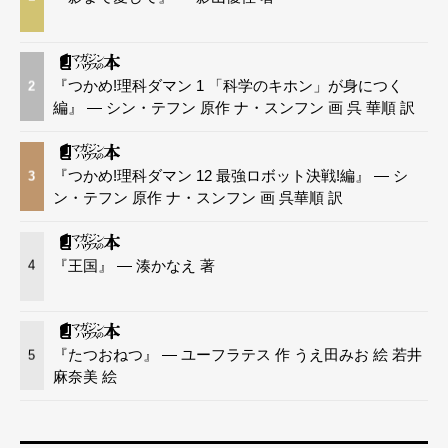
『つかめ!理科ダマン 1 「科学のキホン」が身につく
2
編』 — シン・テフン 原作 ナ・スンフン 画 呉 華順 訳
『つかめ!理科ダマン 12 最強ロボット決戦!編』 — シ
3
ン・テフン 原作 ナ・スンフン 画 呉華順 訳
『王国』 — 湊かなえ 著
4
『たつおねつ』 — ユーフラテス 作 うえ田みお 絵 若井
5
麻奈美 絵