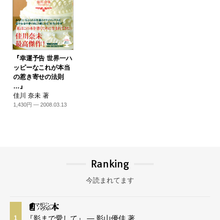
『幸運予告 世界一ハ
ッピーなこれが本当
の惹き寄せの法則
…』
佳川 奈未 著
1,430円 — 2008.03.13
Ranking
今読まれてます
『影まで愛して』 — 影山優佳 著
1