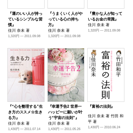
『運のいい人が持っ
『うまくいく人がや
『豊かな人が知って
ているシンプルな習
っている心の持ち
いるお金の常識』
慣』
方』
佳川 奈未 著
佳川 奈未 著
佳川 奈未 著
1,320円 — 2011.09.08
1,320円 — 2011.09.08
1,320円 — 2011.09.08
『“心を整理する”生
『幸運予告2 世界一
『富裕の法則』
き方のススメ☆生き
ハッピーに願いが叶
佳川 奈未 著 竹田 和
る力』
う“宇宙の法則”』
平 著
佳川 奈未 著
佳川 奈未 著
1,430円 — 2010.06.24
1,430円 — 2011.07.14
1,430円 — 2011.05.26