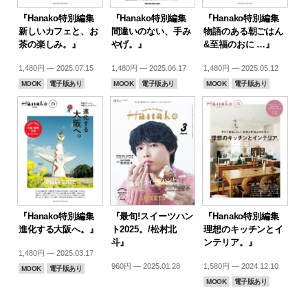
『Hanako特別編集
『Hanako特別編集
『Hanako特別編集
新しいカフェと、お
間違いのない、手み
物語のある朝ごはん
茶の楽しみ。』
やげ。』
&至福のおに …』
1,480円 — 2025.07.15
1,480円 — 2025.06.17
1,480円 — 2025.05.12
MOOK
電子版あり
MOOK
電子版あり
MOOK
電子版あり
『Hanako特別編集
『最旬!スイーツハン
『Hanako特別編集
進化する大阪へ。』
ト2025。/松村北
理想のキッチンとイ
斗』
ンテリア。』
1,480円 — 2025.03.17
960円 — 2025.01.28
1,580円 — 2024.12.10
MOOK
電子版あり
MOOK
電子版あり