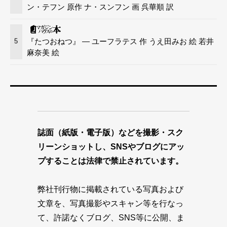
ン・テフン 原作 ナ・スンフン 画 呉華順 訳
『たつおねつ』 — ユーフラテス 作 うえ田みお 絵 若井
5
麻奈美 絵
誌面（紙版・電子版）などを撮影・スク
リーンショットし、SNSやブログにアッ
プすることは法律で禁止されています。
弊社刊行物に掲載されている写真および
文章を、写真撮影やスキャン等を行なっ
て、許諾なくブログ、SNS等に公開、ま