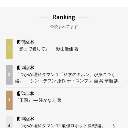
Ranking
今読まれてます
『影まで愛して』 — 影山優佳 著
1
『つかめ!理科ダマン 1 「科学のキホン」が身につく
2
編』 — シン・テフン 原作 ナ・スンフン 画 呉 華順 訳
『王国』 — 湊かなえ 著
3
『つかめ!理科ダマン 12 最強ロボット決戦!編』 — シ
4