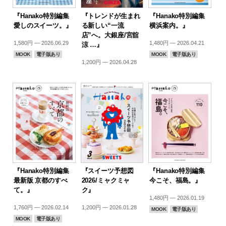
『Hanako特別編集
『トレンドが生まれ
『Hanako特別編集
愛しのスイーツ。』
る新しい“一流
横浜案内。』
店”へ。大銀座/宮舘
1,580円 — 2026.06.29
1,480円 — 2026.04.21
涼 …』
MOOK
電子版あり
MOOK
電子版あり
1,200円 — 2026.04.28
『Hanako特別編集
『スイーツ予想図
『Hanako特別編集
最新版 京都のすべ
2026/ミャクミャ
今こそ、福島。』
て。』
ク』
1,480円 — 2026.01.19
1,760円 — 2026.02.14
1,200円 — 2026.01.28
MOOK
電子版あり
MOOK
電子版あり