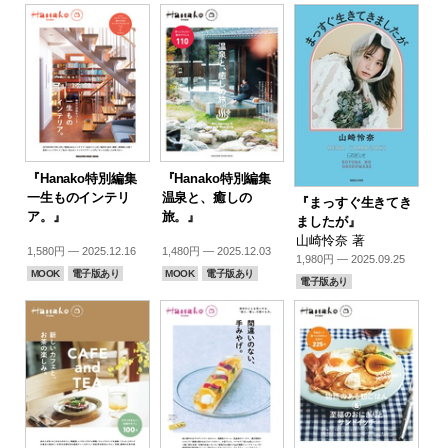
『Hanako特別編集
『Hanako特別編集
一生ものインテリ
温泉と、癒しの
『まっすぐ生きてき
ア。』
旅。』
ましたが』
山崎怜奈 著
1,580円 — 2025.12.16
1,480円 — 2025.12.03
1,980円 — 2025.09.25
MOOK
電子版あり
MOOK
電子版あり
電子版あり