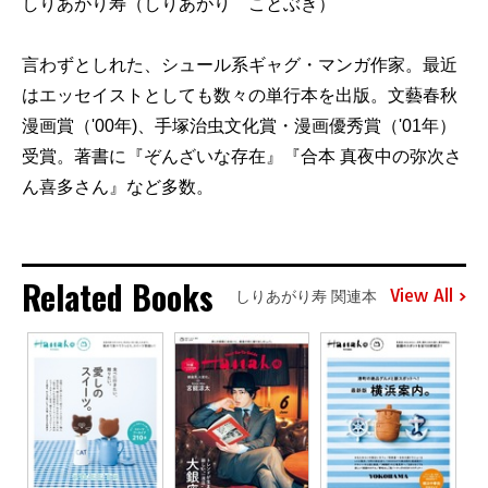
しりあがり寿（しりあがり ことぶき）
言わずとしれた、シュール系ギャグ・マンガ作家。最近
はエッセイストとしても数々の単行本を出版。文藝春秋
漫画賞（'00年)、手塚治虫文化賞・漫画優秀賞（'01年）
受賞。著書に『ぞんざいな存在』『合本 真夜中の弥次さ
ん喜多さん』など多数。
Related Books
View All
しりあがり寿 関連本