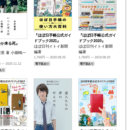
『ほぼ日手帳公式ガイ
『ほぼ日手帳公式ガイ
ドブック2021』
ドブック2020』
つか来る死』
ほぼ日刊イトイ新聞
ほぼ日刊イトイ新聞
編著
編著
里 著 小堀鴎一
1,760円 — 2020.08.25
1,760円 — 2019.08.20
 — 2020.11.12
電子版あり
電子版あり
あり