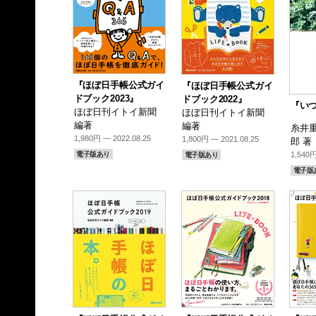
『ほぼ日手帳公式ガイ
『ほぼ日手帳公式ガイ
ドブック2023』
ドブック2022』
『い
ほぼ日刊イトイ新聞
ほぼ日刊イトイ新聞
編著
編著
糸井重
1,980円 — 2022.08.25
1,800円 — 2021.08.25
郎 著
電子版あり
1,540円
電子版あり
電子版