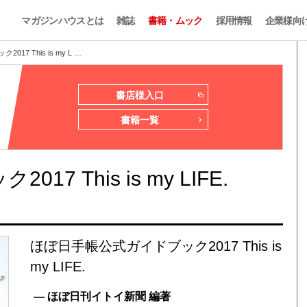
マガジンハウスとは
雑誌
書籍・ムック
採用情報
企業様向
7 This is my L …
書店様入口
書籍一覧
 This is my LIFE.
ほぼ日手帳公式ガイドブック2017 This is
my LIFE.
— ほぼ日刊イトイ新聞 編著