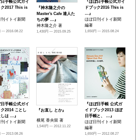
ぼ日手帳公式ガイ
『ほぼ日手帳公式ガイ
2017 This is
ドブック2016 This is
『神木隆之介の
…』
Master's Cafe 達人た
日刊イトイ新聞
ほぼ日刊イトイ新聞
ちの夢 …』
編著
神木隆之介 著
 — 2016.08.22
1,650円 — 2015.08.24
1,430円 — 2015.09.25
ぼ日手帳公式ガイ
『ほぼ日手帳 公式ガ
ク2014 ことし
イドブック2013 ほぼ
『お直し とか』
しは …』
日手帳と、 …』
横尾 香央留 著
日刊イトイ新聞
ほぼ日刊イトイ新聞
1,540円 — 2012.11.22
編著
 — 2013.08.26
1,650円 — 2012.08.27