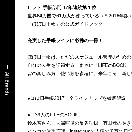
ロフト 手帳部門
12年連続第１位
世界
84カ国
で
61万人
が使っている（＊2016年版
「ほぼ日手帳」の公式ガイドブック
充実した手帳ライフに必携の一冊！
ほぼ日手帳は、ただのスケジュール管理のための
自分の人生を記録する、まさに「LIFEのBOOK」
皆の楽しみ方、使い方を参考に、来年こそ、新し
●ほぼ日手帳2017 全ラインナップを徹底解説
●「39人のLIFEのBOOK」
鈴木杏さん、夫婦喧嘩の反省記録、有田焼のやき
インコの体重管理、Instagramで人気の子育て日