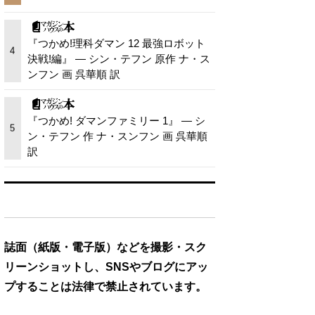
『つかめ!理科ダマン 12 最強ロボット
4
決戦!編』 — シン・テフン 原作 ナ・ス
ンフン 画 呉華順 訳
『つかめ! ダマンファミリー 1』 — シ
5
ン・テフン 作 ナ・スンフン 画 呉華順
訳
誌面（紙版・電子版）などを撮影・スク
リーンショットし、SNSやブログにアッ
プすることは法律で禁止されています。