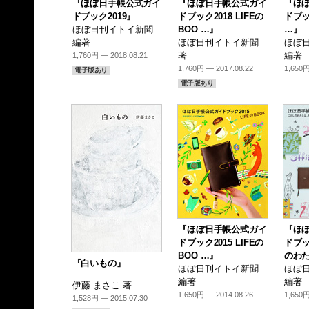
『ほぼ日手帳公式ガイ
『ほぼ日手帳公式ガイ
『ほ
ドブック2019』
ドブック2018 LIFEの
ドブック
ほぼ日刊イトイ新聞
BOO …』
…』
編著
ほぼ日刊イトイ新聞
ほぼ
著
編著
1,760円 — 2018.08.21
1,760円 — 2017.08.22
1,650円
電子版あり
電子版あり
『ほぼ日手帳公式ガイ
『ほ
ドブック2015 LIFEの
ドブッ
BOO …』
のわた
『白いもの』
ほぼ日刊イトイ新聞
ほぼ
編著
編著
伊藤 まさこ 著
1,650円 — 2014.08.26
1,650円
1,528円 — 2015.07.30