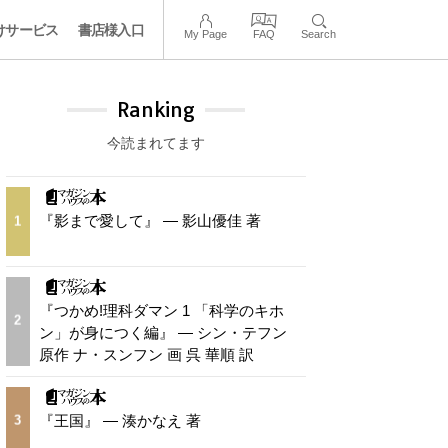
けサービス
書店様入口
My Page
FAQ
Search
Ranking
今読まれてます
『影まで愛して』 — 影山優佳 著
1
『つかめ!理科ダマン 1 「科学のキホ
2
ン」が身につく編』 — シン・テフン
原作 ナ・スンフン 画 呉 華順 訳
『王国』 — 湊かなえ 著
3