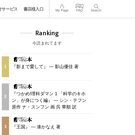
けサービス
書店様入口
My Page
FAQ
Search
Ranking
今読まれてます
『影まで愛して』 — 影山優佳 著
1
『つかめ!理科ダマン 1 「科学のキホ
2
ン」が身につく編』 — シン・テフン
原作 ナ・スンフン 画 呉 華順 訳
『王国』 — 湊かなえ 著
3