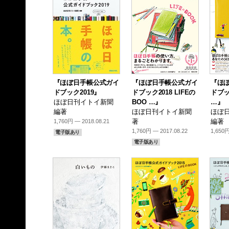
『ほぼ日手帳公式ガイ
『ほぼ日手帳公式ガイ
『ほ
ドブック2019』
ドブック2018 LIFEの
ドブック
ほぼ日刊イトイ新聞
BOO …』
…』
編著
ほぼ日刊イトイ新聞
ほぼ
著
編著
1,760円 — 2018.08.21
1,760円 — 2017.08.22
1,650円
電子版あり
電子版あり