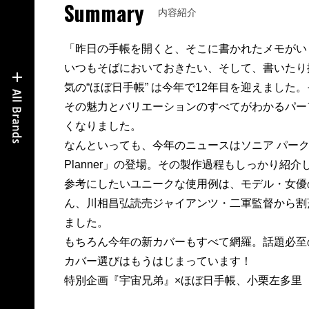
Summary
内容紹介
「昨日の手帳を開くと、そこに書かれたメモがい
いつもそばにおいておきたい、そして、書いたり
気の“ほぼ日手帳” は今年で12年目を迎えまし
その魅力とバリエーションのすべてがわかるパー
くなりました。
なんといっても、今年のニュースはソニア パークさ
Planner」の登場。その製作過程もしっかり紹介
参考にしたいユニークな使用例は、モデル・女優
ん、川相昌弘読売ジャイアンツ・二軍監督から割
ました。
もちろん今年の新カバーもすべて網羅。話題必至
カバー選びはもうはじまっています！
特別企画『宇宙兄弟』×ほぼ日手帳、小栗左多里