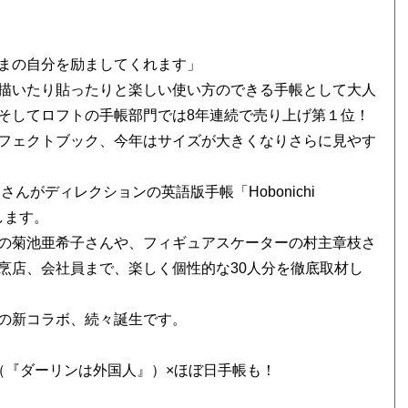
まの自分を励ましてくれます」
描いたり貼ったりと楽しい使い方のできる手帳として大人
た。そしてロフトの手帳部門では8年連続で売り上げ第１位！
フェクトブック、今年はサイズが大きくなりさらに見やす
んがディレクションの英語版手帳「Hobonichi
します。
の菊池亜希子さんや、フィギュアスケーターの村主章枝さ
烹店、会社員まで、楽しく個性的な30人分を徹底取材し
の新コラボ、続々誕生です。
（『ダーリンは外国人』）×ほぼ日手帳も！