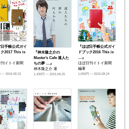
ぼ日手帳公式ガイ
『ほぼ日手帳公式ガイ
2017 This is
ドブック2016 This is
『神木隆之介の
…』
Master's Cafe 達人た
日刊イトイ新聞
ほぼ日刊イトイ新聞
ちの夢 …』
編著
神木隆之介 著
 — 2016.08.22
1,650円 — 2015.08.24
1,430円 — 2015.09.25