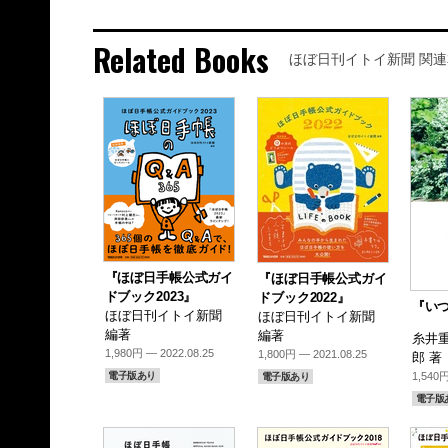
Related Books
ほぼ日刊イトイ新聞 関連
『ほぼ日手帳公式ガイ
『ほぼ日手帳公式ガイ
ドブック2023』
ドブック2022』
『い
ほぼ日刊イトイ新聞
ほぼ日刊イトイ新聞
編著
編著
糸井重
1,980円 — 2022.08.25
1,800円 — 2021.08.25
郎 著
電子版あり
1,540円
電子版あり
電子版