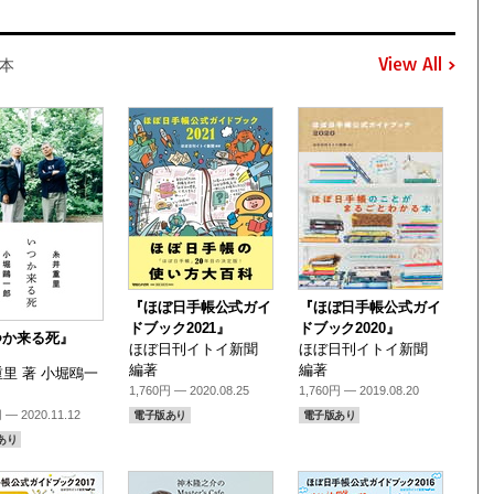
View All
本
『ほぼ日手帳公式ガイ
『ほぼ日手帳公式ガイ
ドブック2021』
ドブック2020』
つか来る死』
ほぼ日刊イトイ新聞
ほぼ日刊イトイ新聞
編著
編著
里 著 小堀鴎一
1,760円 — 2020.08.25
1,760円 — 2019.08.20
 — 2020.11.12
電子版あり
電子版あり
あり