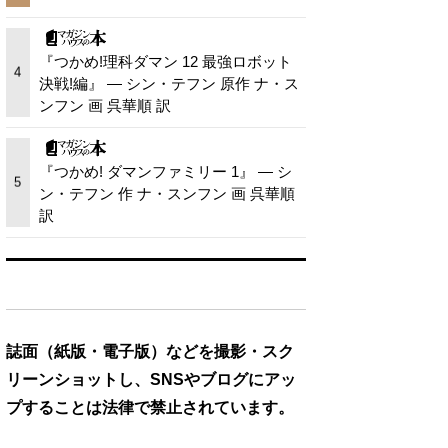
『つかめ!理科ダマン 12 最強ロボット
4
決戦!編』 — シン・テフン 原作 ナ・ス
ンフン 画 呉華順 訳
『つかめ! ダマンファミリー 1』 — シ
5
ン・テフン 作 ナ・スンフン 画 呉華順
訳
誌面（紙版・電子版）などを撮影・スク
リーンショットし、SNSやブログにアッ
プすることは法律で禁止されています。