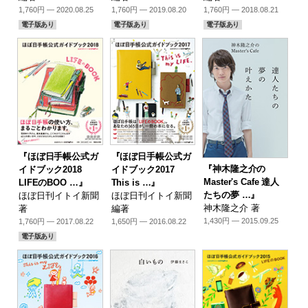
1,760円 — 2020.08.25
1,760円 — 2019.08.20
1,760円 — 2018.08.21
電子版あり
電子版あり
電子版あり
『ほぼ日手帳公式ガ
『ほぼ日手帳公式ガ
『神木隆之介の
イドブック2018
イドブック2017
Master's Cafe 達人
LIFEのBOO …』
This is …』
たちの夢 …』
ほぼ日刊イトイ新聞
ほぼ日刊イトイ新聞
神木隆之介 著
著
編著
1,430円 — 2015.09.25
1,760円 — 2017.08.22
1,650円 — 2016.08.22
電子版あり