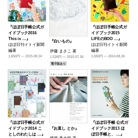
『ほぼ日手帳公式ガ
『ほぼ日手帳公式ガ
イドブック2016
イドブック2015
This is …』
LIFEのBOO …』
『白いもの』
ほぼ日刊イトイ新聞
ほぼ日刊イトイ新聞
編著
編著
伊藤 まさこ 著
1,650円 — 2015.08.24
1,650円 — 2014.08.26
1,528円 — 2015.07.30
電子版あり
『ほぼ日手帳公式ガ
『ほぼ日手帳 公式ガ
『お直し とか』
イドブック2014 こ
イドブック2013 ほ
としのわたしは …』
ぼ日手帳と、 …』