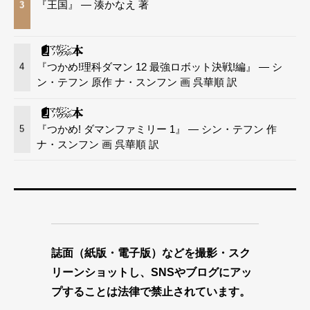
『王国』 — 湊かなえ 著
3
『つかめ!理科ダマン 12 最強ロボット決戦!編』 — シ
4
ン・テフン 原作 ナ・スンフン 画 呉華順 訳
『つかめ! ダマンファミリー 1』 — シン・テフン 作
5
ナ・スンフン 画 呉華順 訳
誌面（紙版・電子版）などを撮影・スク
リーンショットし、SNSやブログにアッ
プすることは法律で禁止されています。