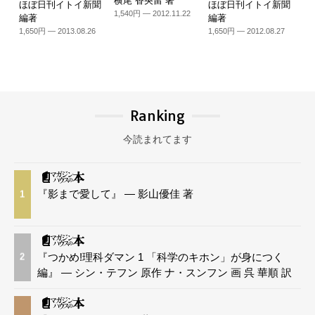
横尾 香央留 著
ほぼ日刊イトイ新聞
ほぼ日刊イトイ新聞
1,540円 — 2012.11.22
編著
編著
1,650円 — 2013.08.26
1,650円 — 2012.08.27
Ranking
今読まれてます
『影まで愛して』 — 影山優佳 著
1
『つかめ!理科ダマン 1 「科学のキホン」が身につく
2
編』 — シン・テフン 原作 ナ・スンフン 画 呉 華順 訳