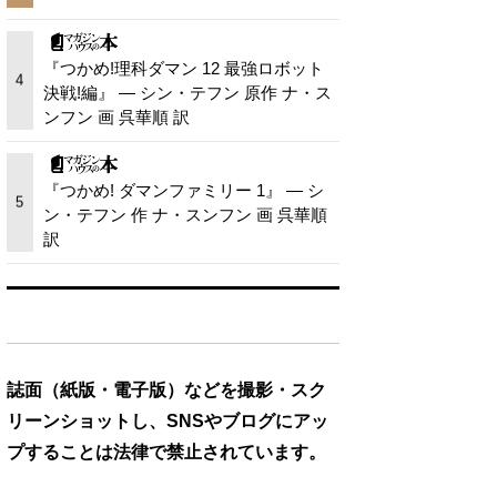
『つかめ!理科ダマン 12 最強ロボット
4
決戦!編』 — シン・テフン 原作 ナ・ス
ンフン 画 呉華順 訳
『つかめ! ダマンファミリー 1』 — シ
5
ン・テフン 作 ナ・スンフン 画 呉華順
訳
誌面（紙版・電子版）などを撮影・スク
リーンショットし、SNSやブログにアッ
プすることは法律で禁止されています。