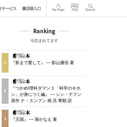
けサービス
書店様入口
My Page
FAQ
Search
Ranking
今読まれてます
『影まで愛して』 — 影山優佳 著
1
『つかめ!理科ダマン 1 「科学のキホ
2
ン」が身につく編』 — シン・テフン
原作 ナ・スンフン 画 呉 華順 訳
『王国』 — 湊かなえ 著
3