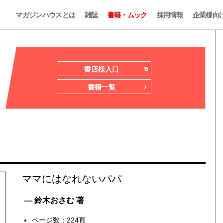
マガジンハウスとは
雑誌
書籍・ムック
採用情報
企業様向
書店様入口
書籍一覧
ママにはなれないパパ
— 鈴木おさむ 著
ページ数：224頁