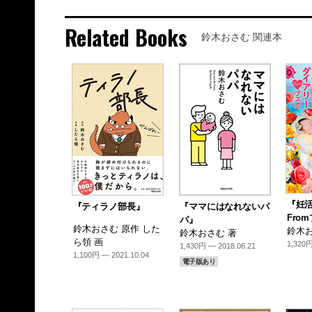
Related Books
鈴木おさむ 関連本
『妊
『ティラノ部長』
『ママにはなれないパ
Fro
パ』
鈴木おさむ 原作 した
鈴木お
鈴木おさむ 著
ら領 画
1,320円
1,430円 — 2018.06.21
1,100円 — 2021.10.04
電子版あり