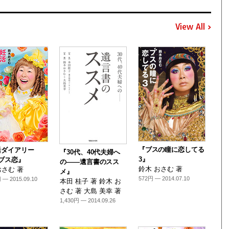
View All
『ブスの瞳に恋してる
活ダイアリー
『30代、40代夫婦へ
3』
mブス恋』
の――遺言書のスス
鈴木 おさむ 著
さむ 著
メ』
572円 — 2014.07.10
 — 2015.09.10
本田 桂子 著 鈴木 お
さむ 著 大島 美幸 著
1,430円 — 2014.09.26