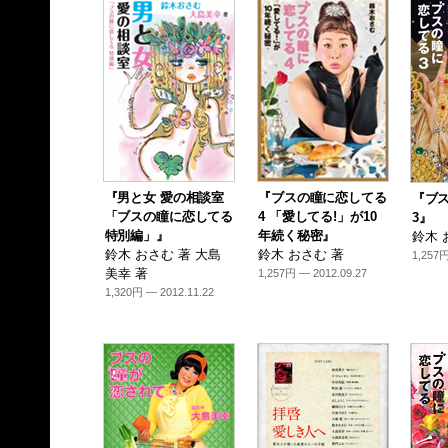
『男と女 愛の相談室
『ブスの瞳に恋してる
『ブ
「ブスの瞳に恋してる
4 「愛してる!」が10
3』
特別編」』
年続く秘密』
鈴木 
鈴木 おさむ 著 大島
鈴木 おさむ 著
1,257円
美幸 著
1,257円 — 2012.09.27
1,320円 — 2012.11.22