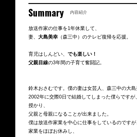
Summary
内容紹介
放送作家の仕事を1年休業して、
妻、
大島美幸
（森三中）のテレビ復帰を応援。
育児はしんどい、
でも楽しい！
父親目線
の3年間の子育て奮闘記。
鈴木おさむです。僕の妻は女芸人、森三中の大島
2002年に交際0日で結婚してしまった僕らですが
授かり、
父親と母親になることが出来ました。
僕は放送作家業を中心に仕事をしているのですが
家業をほぼお休みし、