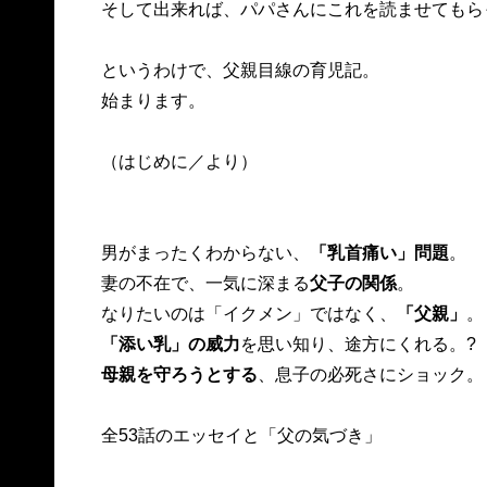
そして出来れば、パパさんにこれを読ませてもら
というわけで、父親目線の育児記。
始まります。
（はじめに／より）
男がまったくわからない、
「乳首痛い」問題
。
妻の不在で、一気に深まる
父子の関係
。
なりたいのは「イクメン」ではなく、
「父親」
。
「添い乳」の威力
を思い知り、途方にくれる。?
母親を守ろうとする
、息子の必死さにショック。
全53話のエッセイと「父の気づき」