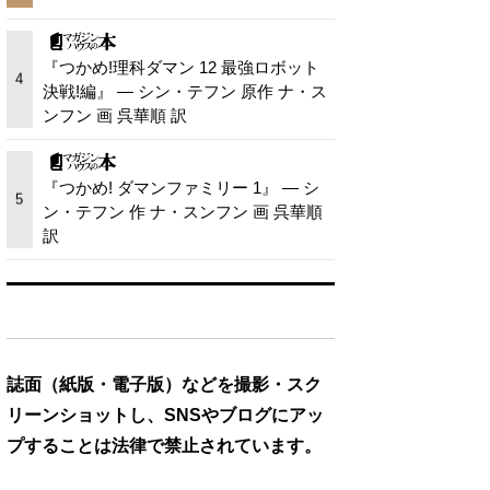
『つかめ!理科ダマン 12 最強ロボット
4
決戦!編』 — シン・テフン 原作 ナ・ス
ンフン 画 呉華順 訳
『つかめ! ダマンファミリー 1』 — シ
5
ン・テフン 作 ナ・スンフン 画 呉華順
訳
誌面（紙版・電子版）などを撮影・スク
リーンショットし、SNSやブログにアッ
プすることは法律で禁止されています。