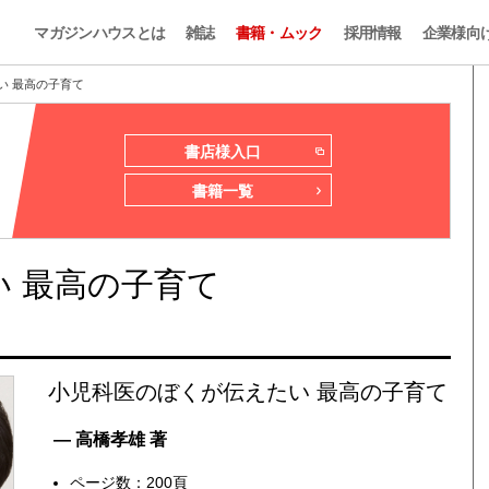
マガジンハウスとは
雑誌
書籍・ムック
採用情報
企業様向
い 最高の子育て
書店様入口
書籍一覧
 最高の子育て
小児科医のぼくが伝えたい 最高の子育て
— 高橋孝雄 著
ページ数：200頁