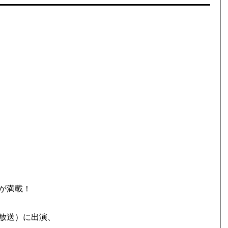
！
が満載！
日放送）に出演、