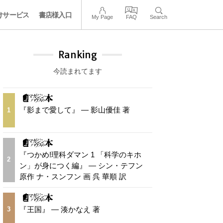
けサービス
書店様入口
My Page
FAQ
Search
Ranking
今読まれてます
『影まで愛して』 — 影山優佳 著
1
『つかめ!理科ダマン 1 「科学のキホ
2
ン」が身につく編』 — シン・テフン
原作 ナ・スンフン 画 呉 華順 訳
『王国』 — 湊かなえ 著
3