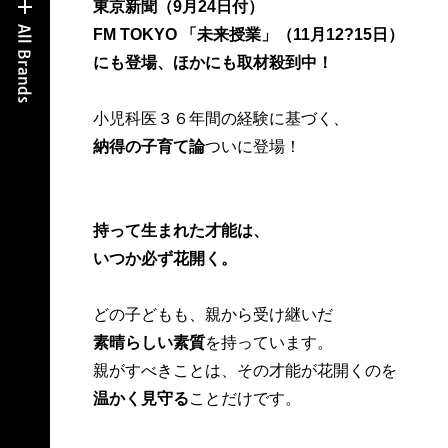
東京新聞（9月24日付）
FM TOKYO 「未来授業」（11月12?15日）
にも登場、ほかにも取材殺到中！
小児科医３６年間の経験に基づく、
納得の子育て論
ついに登場！
持って生まれた才能は、
いつか必ず花開く。
どの子どもも、親から受け継いだ
素晴らしい素質
を持っています。
親がすべきことは、その才能が花開くのを
温かく見守る
ことだけです。