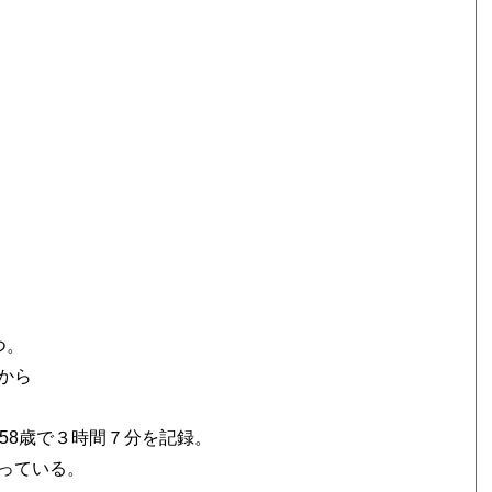
つ。
から
58歳で３時間７分を記録。
っている。