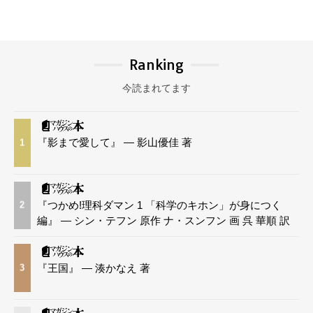
Ranking
今読まれてます
『影まで愛して』 — 影山優佳 著
1
『つかめ!理科ダマン 1 「科学のキホン」が身につく
2
編』 — シン・テフン 原作 ナ・スンフン 画 呉 華順 訳
『王国』 — 湊かなえ 著
3