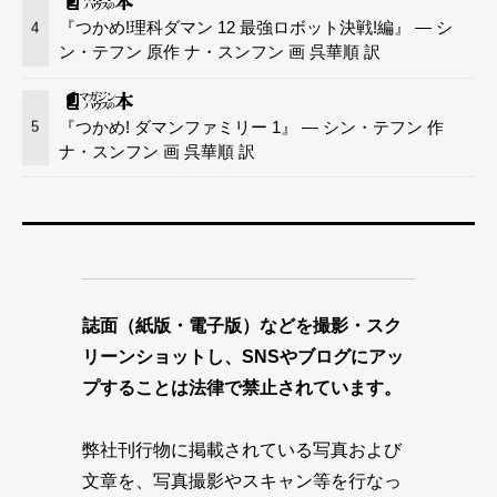
『つかめ!理科ダマン 12 最強ロボット決戦!編』 — シ
4
ン・テフン 原作 ナ・スンフン 画 呉華順 訳
『つかめ! ダマンファミリー 1』 — シン・テフン 作
5
ナ・スンフン 画 呉華順 訳
誌面（紙版・電子版）などを撮影・スク
リーンショットし、SNSやブログにアッ
プすることは法律で禁止されています。
弊社刊行物に掲載されている写真および
文章を、写真撮影やスキャン等を行なっ