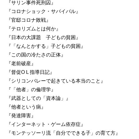
『サリン事件死刑囚』
『コロナショック・サバイバル』
『官邸コロナ敗戦』
『テロリズムとは何か』
『日本の大課題 子どもの貧困』
『「なんとかする」子どもの貧困』
『この国の冷たさの正体』
『老前破産』
『督促O L 指導日記』
『シリコンバレーで起きている本当のこと』
『「他者」の倫理学』
『武器としての「資本論」』
『他者という病』
『発達障害』
『インターネット・ゲーム依存症』
『モンテッソーリ流「自分でできる子」の育て方』