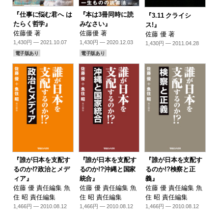
『仕事に悩む君へ は
『本は3冊同時に読
『3.11 クライシ
たらく哲学』
みなさい』
ス!』
佐藤優 著
佐藤優 著
佐藤 優 著
1,430円 — 2021.10.07
1,430円 — 2020.12.03
1,430円 — 2011.04.28
電子版あり
電子版あり
『誰が日本を支配す
『誰が日本を支配す
『誰が日本を支配す
るのか!?政治とメデ
るのか!?沖縄と国家
るのか!?検察と正
ィア』
統合』
義』
佐藤 優 責任編集 魚
佐藤 優 責任編集 魚
佐藤 優 責任編集 魚
住 昭 責任編集
住 昭 責任編集
住 昭 責任編集
1,466円 — 2010.08.12
1,466円 — 2010.08.12
1,466円 — 2010.08.12