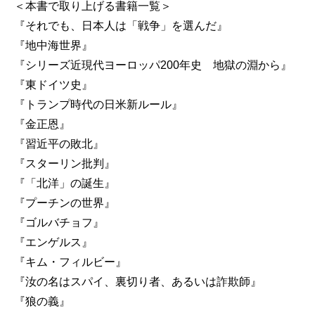
＜本書で取り上げる書籍一覧＞
『それでも、日本人は「戦争」を選んだ』
『地中海世界』
『シリーズ近現代ヨーロッパ200年史 地獄の淵から』
『東ドイツ史』
『トランプ時代の日米新ルール』
『金正恩』
『習近平の敗北』
『スターリン批判』
『「北洋」の誕生』
『プーチンの世界』
『ゴルバチョフ』
『エンゲルス』
『キム・フィルビー』
『汝の名はスパイ、裏切り者、あるいは詐欺師』
『狼の義』