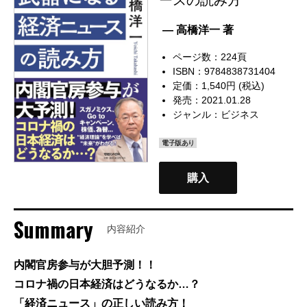
— 高橋洋一 著
ページ数：224頁
ISBN：9784838731404
定価：1,540円 (税込)
発売：2021.01.28
ジャンル：
ビジネス
電子版あり
購入
Summary
内容紹介
内閣官房参与が大胆予測！！
コロナ禍の日本経済はどうなるか…？
「経済ニュース」の正しい読み方！