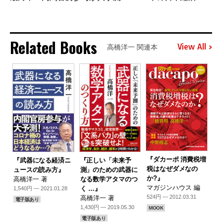
Related Books
View All
高橋洋一 関連本
『ダカーポ 消費税増
『武器になる経済ニ
『正しい「未来予
税はなぜダメなの
ュースの読み方』
測」のための武器に
か?』
高橋洋一 著
なる数学アタマのつ
マガジンハウス 編
く …』
1,540円 — 2021.01.28
524円 — 2012.03.31
高橋洋一 著
電子版あり
1,430円 — 2019.05.30
MOOK
電子版あり