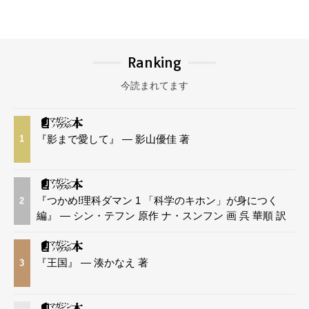
Ranking
今読まれてます
『影まで愛して』 — 影山優佳 著
1
『つかめ!理科ダマン 1 「科学のキホン」が身につく
2
編』 — シン・テフン 原作 ナ・スンフン 画 呉 華順 訳
『王国』 — 湊かなえ 著
3