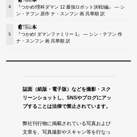
『つかめ!理科ダマン 12 最強ロボット決戦!編』 — シ
4
ン・テフン 原作 ナ・スンフン 画 呉華順 訳
『つかめ! ダマンファミリー 1』 — シン・テフン 作
5
ナ・スンフン 画 呉華順 訳
誌面（紙版・電子版）などを撮影・スク
リーンショットし、SNSやブログにアッ
プすることは法律で禁止されています。
弊社刊行物に掲載されている写真および
文章を、写真撮影やスキャン等を行なっ