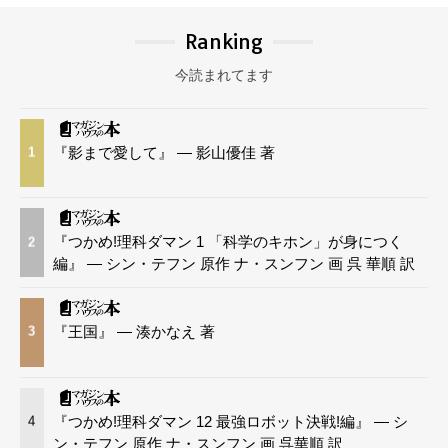
Ranking
今読まれてます
『影まで愛して』 — 影山優佳 著
1
『つかめ!理科ダマン 1 「科学のキホン」が身につく
2
編』 — シン・テフン 原作 ナ・スンフン 画 呉 華順 訳
『王国』 — 湊かなえ 著
3
『つかめ!理科ダマン 12 最強ロボット決戦!編』 — シ
4
ン・テフン 原作 ナ・スンフン 画 呉華順 訳