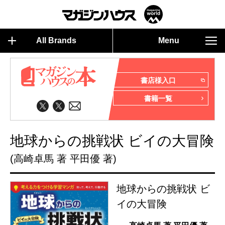
All Brands
Menu
書店様入口
書籍一覧
地球からの挑戦状 ビイの大冒険
(高崎卓馬 著 平田優 著)
地球からの挑戦状 ビ
イの大冒険