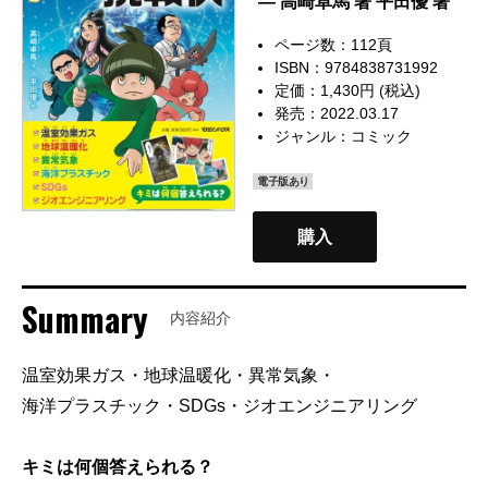
— 高崎卓馬 著 平田優 著
ページ数：112頁
ISBN：9784838731992
定価：1,430円 (税込)
発売：2022.03.17
ジャンル：
コミック
電子版あり
購入
Summary
内容紹介
温室効果ガス・地球温暖化・異常気象・
海洋プラスチック・SDGs・ジオエンジニアリング
キミは何個答えられる？