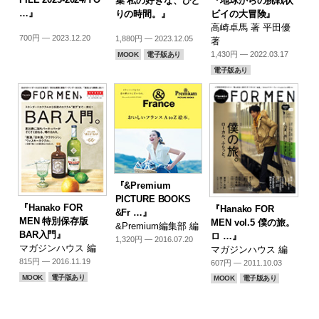
『地球からの挑戦状
集 私の好きな、ひと
…』
ビイの大冒険』
りの時間。』
高崎卓馬 著 平田優
700円 — 2023.12.20
1,880円 — 2023.12.05
著
1,430円 — 2022.03.17
MOOK
電子版あり
電子版あり
『&Premium
PICTURE BOOKS
『Hanako FOR
『Hanako FOR
&Fr …』
MEN 特別保存版
MEN vol.5 僕の旅。
&Premium編集部 編
BAR入門』
ロ …』
1,320円 — 2016.07.20
マガジンハウス 編
マガジンハウス 編
815円 — 2016.11.19
607円 — 2011.10.03
MOOK
電子版あり
MOOK
電子版あり