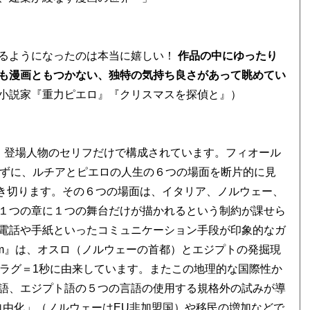
るようになったのは本当に嬉しい！
作品の中にゆったり
も漫画ともつかない、独特の気持ち良さがあって眺めてい
小説家『重力ピエロ』『クリスマスを探偵と』）
ん。登場人物のセリフだけで構成されています。フィオール
れずに、ルチアとピエロの人生の６つの場面を断片的に見
描き切ります。その６つの場面は、イタリア、ノルウェー、
１つの章に１つの舞台だけが描かれるという制約が課せら
電話や手紙といったコミュニケーション手段が印象的なガ
km』は、オスロ（ノルウェーの首都）とエジプトの発掘現
イムラグ＝1秒に由来しています。またこの地理的な国際性か
語、エジプト語の５つの言語の使用する規格外の試みが導
自由化」（ノルウェーはEU非加盟国）や移民の増加などで