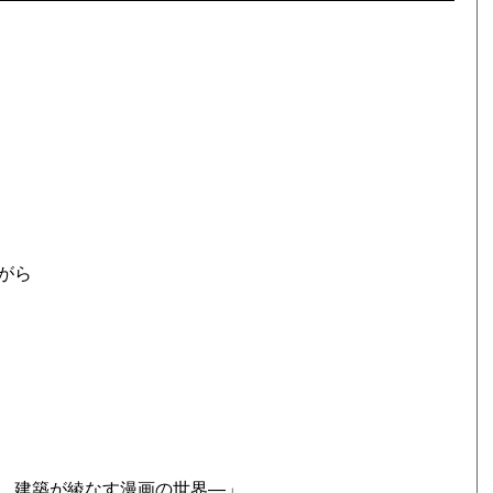
がら
、建築が綾なす漫画の世界―」