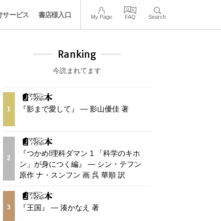
けサービス
書店様入口
My Page
FAQ
Search
Ranking
今読まれてます
『影まで愛して』 — 影山優佳 著
1
『つかめ!理科ダマン 1 「科学のキホ
2
ン」が身につく編』 — シン・テフン
原作 ナ・スンフン 画 呉 華順 訳
『王国』 — 湊かなえ 著
3