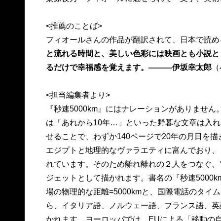
<推薦のことば>
フィオールさんの作品が翻訳されて、日本で読め
と流れる時間と、美しい色彩には映画とも小説と
るだけで幸福感を覚えます。―――伊坂幸太郎
（
<担当編集者より>
『秒速5000km』にはナレーションがありませ
は「あれから10年…」といった野暮な文章は入
せることで、わずか140ページで20年の月日を
エジプトと地理的なヴァラエティに富んでおり、
れています。そのため離れ離れの２人をつなぐ、
ジェットとして描かれます。書名の『秒速5000
場の物理的な距離=5000kmと、国際電話のタ
ら、イタリア語、ノルウェー語、フランス語、英
かれます。ヨーロッパでは、EUによる「移動の