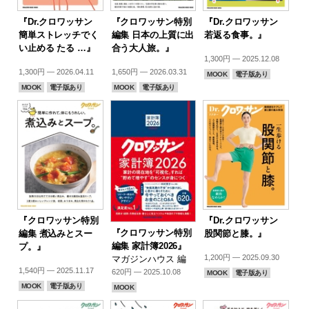
『Dr.クロワッサン
『クロワッサン特別
『Dr.クロワッサン
簡単ストレッチでく
編集 日本の上質に出
若返る食事。』
い止める たる …』
合う大人旅。』
1,300円 — 2025.12.08
1,300円 — 2026.04.11
1,650円 — 2026.03.31
MOOK
電子版あり
MOOK
電子版あり
MOOK
電子版あり
『クロワッサン特別
『Dr.クロワッサン
『クロワッサン特別
編集 煮込みとスー
股関節と膝。』
編集 家計簿2026』
プ。』
1,200円 — 2025.09.30
マガジンハウス 編
1,540円 — 2025.11.17
620円 — 2025.10.08
MOOK
電子版あり
MOOK
電子版あり
MOOK