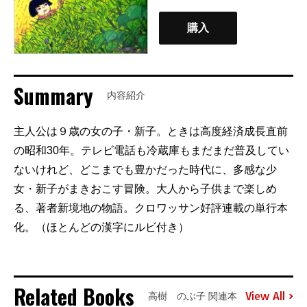
購入
Summary
内容紹介
主人公は９歳の女の子・新子。ときは高度経済成長直前
の昭和30年。テレビ電話も冷蔵庫もまだまだ普及してい
ないけれど、どこまでも豊かだった時代に、多感な少
女・新子がまきおこす冒険。大人から子供まで楽しめ
る、著者新境地の物語。クロワッサン好評連載の単行本
化。（ほとんどの漢字にルビ付き）
Related Books
View All
高樹 のぶ子 関連本