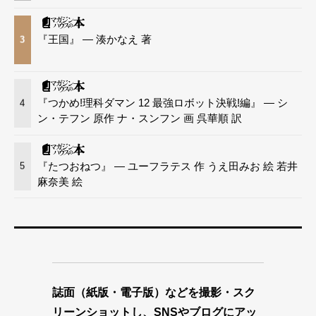
『王国』 — 湊かなえ 著
3
『つかめ!理科ダマン 12 最強ロボット決戦!編』 — シ
4
ン・テフン 原作 ナ・スンフン 画 呉華順 訳
『たつおねつ』 — ユーフラテス 作 うえ田みお 絵 若井
5
麻奈美 絵
誌面（紙版・電子版）などを撮影・スク
リーンショットし、SNSやブログにアッ