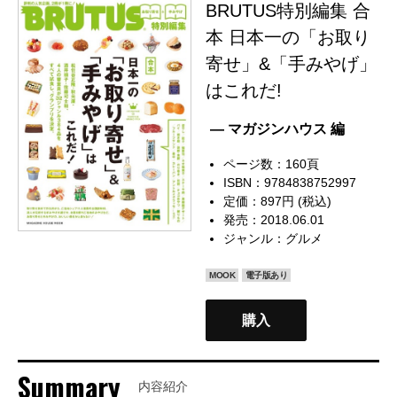
BRUTUS特別編集 合
本 日本一の「お取り
寄せ」&「手みやげ」
はこれだ!
— マガジンハウス 編
ページ数：160頁
ISBN：9784838752997
定価：897円 (税込)
発売：2018.06.01
ジャンル：
グルメ
MOOK
電子版あり
購入
Summary
内容紹介