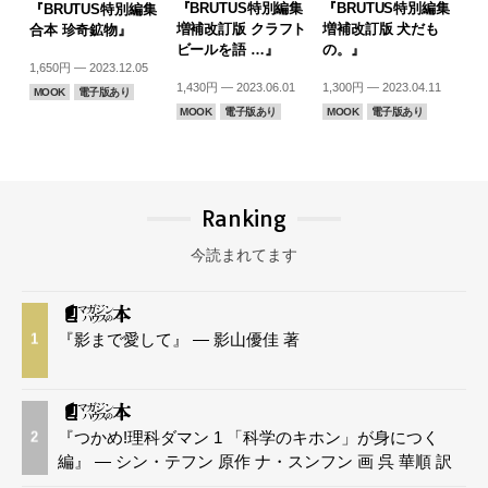
『BRUTUS特別編集
『BRUTUS特別編集
『BRUTUS特別編集
増補改訂版 クラフト
増補改訂版 犬だも
合本 珍奇鉱物』
ビールを語 …』
の。』
1,650円 — 2023.12.05
1,430円 — 2023.06.01
1,300円 — 2023.04.11
MOOK
電子版あり
MOOK
電子版あり
MOOK
電子版あり
Ranking
今読まれてます
『影まで愛して』 — 影山優佳 著
1
『つかめ!理科ダマン 1 「科学のキホン」が身につく
2
編』 — シン・テフン 原作 ナ・スンフン 画 呉 華順 訳