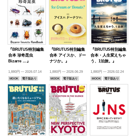
『BRUTUS特別編集
『BRUTUS特別編集
『BRUTUS特別編集
合本 珍奇昆虫
合本 アイスか、ドー
合本・人生変えちゃ
Bizarre …』
ナツか。』
う、1泊旅。』
1,880円 — 2026.07.14
1,880円 — 2026.06.29
1,880円 — 2026.02.24
MOOK
電子版あり
MOOK
電子版あり
MOOK
電子版あり