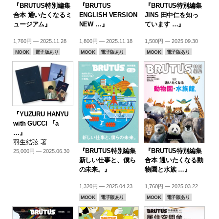
『BRUTUS特別編集
『BRUTUS
『BRUTUS特別編集
合本 通いたくなるミ
ENGLISH VERSION
JINS 田中仁を知っ
ュージアム』
NEW …』
ています …』
1,760円 — 2025.11.28
1,800円 — 2025.11.18
1,500円 — 2025.09.30
MOOK
電子版あり
MOOK
電子版あり
MOOK
電子版あり
『YUZURU HANYU
with GUCCI 『a
…』
羽生結弦 著
『BRUTUS特別編集
『BRUTUS特別編集
25,000円 — 2025.06.30
新しい仕事と、僕ら
合本 通いたくなる動
の未来。』
物園と水族 …』
1,320円 — 2025.04.23
1,760円 — 2025.03.22
MOOK
電子版あり
MOOK
電子版あり