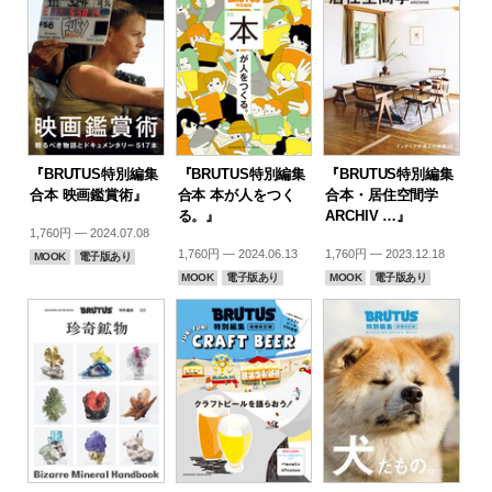
『BRUTUS特別編集
『BRUTUS特別編集
『BRUTUS特別編集
合本 映画鑑賞術』
合本 本が人をつく
合本・居住空間学
る。』
ARCHIV …』
1,760円 — 2024.07.08
1,760円 — 2024.06.13
1,760円 — 2023.12.18
MOOK
電子版あり
MOOK
電子版あり
MOOK
電子版あり