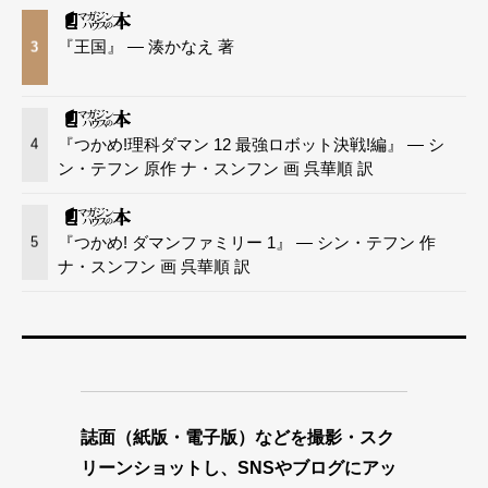
『王国』 — 湊かなえ 著
3
『つかめ!理科ダマン 12 最強ロボット決戦!編』 — シ
4
ン・テフン 原作 ナ・スンフン 画 呉華順 訳
『つかめ! ダマンファミリー 1』 — シン・テフン 作
5
ナ・スンフン 画 呉華順 訳
誌面（紙版・電子版）などを撮影・スク
リーンショットし、SNSやブログにアッ