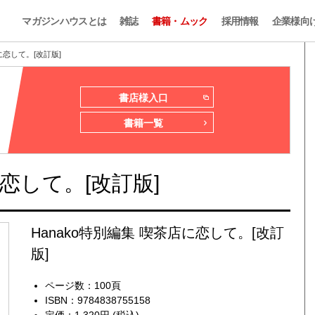
マガジンハウスとは
雑誌
書籍・ムック
採用情報
企業様向
に恋して。[改訂版]
書店様入口
書籍一覧
に恋して。[改訂版]
Hanako特別編集 喫茶店に恋して。[改訂
版]
ページ数：100頁
ISBN：9784838755158
定価：1,320円 (税込)