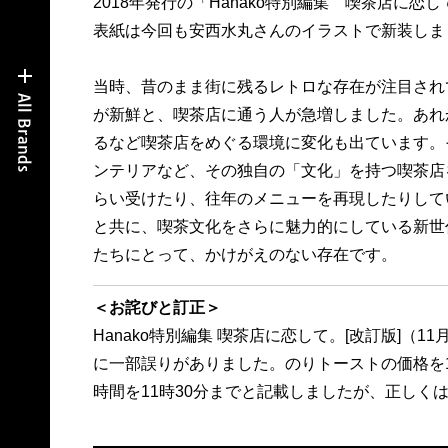
2018年発行の「Hanako特別編集 喫茶店に恋
表紙は今回も安西水丸さんのイラストで新装しま
当時、昔のまま街に残るレトロな存在が注目され
が新鮮と、喫茶店に通う人が急増しました。あれ
るなど喫茶店をめぐる環境に変化も出ています。
ンテリアなど、その独自の「文化」を持つ喫茶店
らい受けたり、往年のメニューを再現したりして
と共に、喫茶文化をさらに魅力的にしている新世
たちにとって、かけがえのない存在です。
＜お詫びと訂正＞
Hanako特別編集 喫茶店に恋して。[改訂版]（1
に一部誤りがありました。のりトーストの価格を1
時間を11時30分までと記載しましたが、正しく