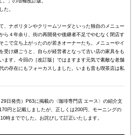
して。」の増補改訂版。
した。
て、ナポリタンやクリームソーダといった独自のメニュー
から４年余り、街の再開発や後継者不足でやむなく閉店す
そこで立ち上がったのが若きオーナーたち。メニューやイ
を受け継ごうと、自らが経営者となって古い店の家具をも
います。今回の［改訂版］ではますます元気で素敵な老舗
代の存在にもフォーカスしました。いまも昔も喫茶店は私
1月29日発売）P63に掲載の〈珈琲専門店 エース〉の紹介文
70円と記載しましたが、正しくは200円、モーニングの
は10時まででした。お詫びして訂正いたします。