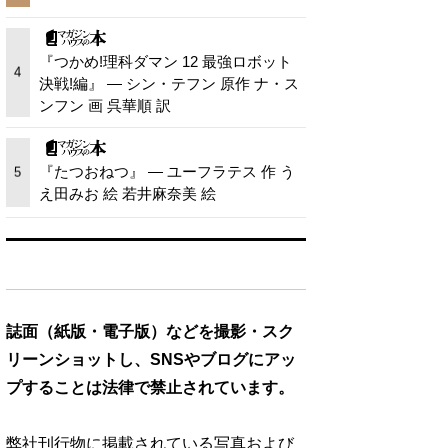
『つかめ!理科ダマン 12 最強ロボット
4
決戦!編』 — シン・テフン 原作 ナ・ス
ンフン 画 呉華順 訳
『たつおねつ』 — ユーフラテス 作 う
5
え田みお 絵 若井麻奈美 絵
誌面（紙版・電子版）などを撮影・スク
リーンショットし、SNSやブログにアッ
プすることは法律で禁止されています。
弊社刊行物に掲載されている写真および