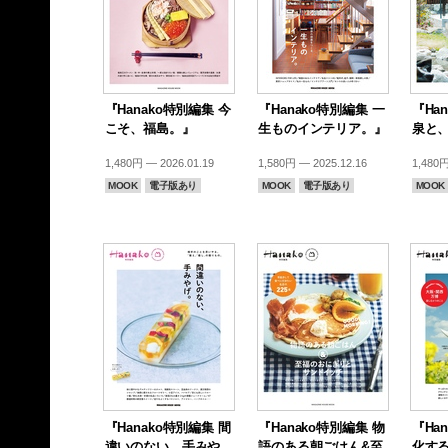
『Hanako特別編集 今
『Hanako特別編集 一
『Ha
こそ、福島。』
生ものインテリア。』
泉と
1,480円 — 2026.01.19
1,580円 — 2025.12.16
1,480円
MOOK
電子版あり
MOOK
電子版あり
MOOK
『Hanako特別編集 間
『Hanako特別編集 物
『Ha
違いのない、手みや
語のある朝ごはん&至
化す