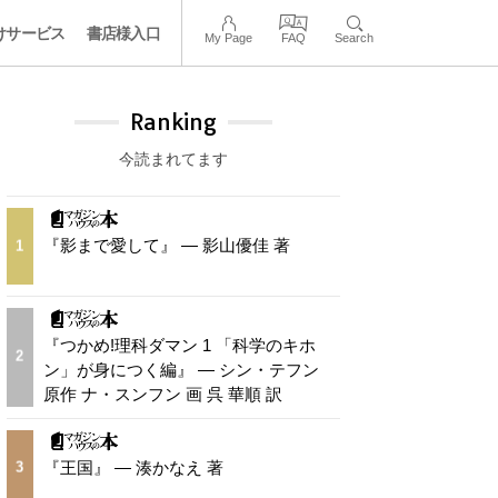
けサービス
書店様入口
My Page
FAQ
Search
Ranking
今読まれてます
『影まで愛して』 — 影山優佳 著
1
『つかめ!理科ダマン 1 「科学のキホ
2
ン」が身につく編』 — シン・テフン
原作 ナ・スンフン 画 呉 華順 訳
『王国』 — 湊かなえ 著
3