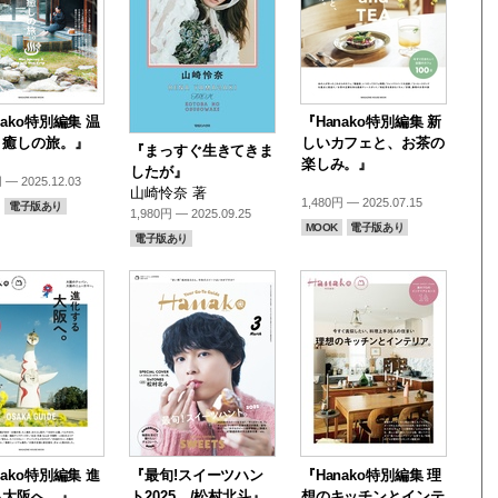
nako特別編集 温
『Hanako特別編集 新
、癒しの旅。』
しいカフェと、お茶の
『まっすぐ生きてきま
楽しみ。』
したが』
 — 2025.12.03
山崎怜奈 著
1,480円 — 2025.07.15
電子版あり
1,980円 — 2025.09.25
MOOK
電子版あり
電子版あり
nako特別編集 進
『最旬!スイーツハン
『Hanako特別編集 理
る大阪へ。』
ト2025。/松村北斗』
想のキッチンとインテ