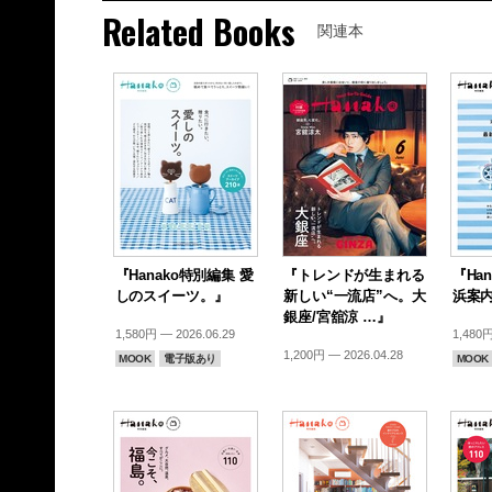
Related Books
関連本
『Hanako特別編集 愛
『トレンドが生まれる
『Ha
しのスイーツ。』
新しい“一流店”へ。大
浜案
銀座/宮舘涼 …』
1,580円 — 2026.06.29
1,480円
1,200円 — 2026.04.28
MOOK
電子版あり
MOOK