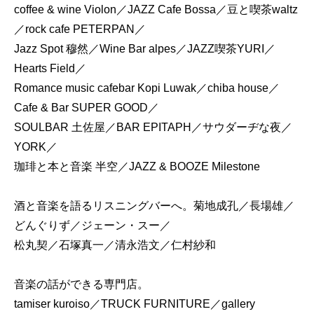
coffee & wine Violon／JAZZ Cafe Bossa／豆と喫茶waltz
／rock cafe PETERPAN／
Jazz Spot 穆然／Wine Bar alpes／JAZZ喫茶YURI／
Hearts Field／
Romance music cafebar Kopi Luwak／chiba house／
Cafe & Bar SUPER GOOD／
SOULBAR 土佐屋／BAR EPITAPH／サウダーヂな夜／
YORK／
珈琲と本と音楽 半空／JAZZ & BOOZE Milestone
酒と音楽を語るリスニングバーへ。菊地成孔／長場雄／
どんぐりず／ジェーン・スー／
松丸契／石塚真一／清永浩文／仁村紗和
音楽の話ができる専門店。
tamiser kuroiso／TRUCK FURNITURE／gallery