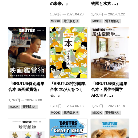
の未来。』
物園と水族 …』
1,320円 — 2025.04.23
1,760円 — 2025.03.22
MOOK
電子版あり
MOOK
電子版あり
『BRUTUS特別編集
『BRUTUS特別編集
『BRUTUS特別編集
合本 映画鑑賞術』
合本 本が人をつく
合本・居住空間学
る。』
ARCHIV …』
1,760円 — 2024.07.08
1,760円 — 2024.06.13
1,760円 — 2023.12.18
MOOK
電子版あり
MOOK
電子版あり
MOOK
電子版あり