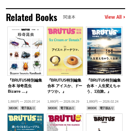
Related Books
View All
関連本
『BRUTUS特別編集
『BRUTUS特別編集
『BRUTUS特別編集
合本 珍奇昆虫
合本 アイスか、ドー
合本・人生変えちゃ
Bizarre …』
ナツか。』
う、1泊旅。』
1,880円 — 2026.07.14
1,880円 — 2026.06.29
1,880円 — 2026.02.24
MOOK
電子版あり
MOOK
電子版あり
MOOK
電子版あり