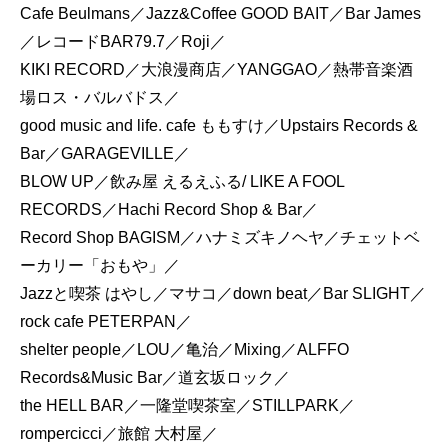
Cafe Beulmans／Jazz&Coffee GOOD BAIT／Bar James
／レコードBAR79.7／Roji／
KIKI RECORD／大浪漫商店／YANGGAO／熱帯音楽酒
場ロス・バルバドス／
good music and life. cafe ももすけ／Upstairs Records &
Bar／GARAGEVILLE／
BLOW UP／飲み屋 えるえふる/ LIKE A FOOL
RECORDS／Hachi Record Shop & Bar／
Record Shop BAGISM／ハナミズキノヘヤ／チェットベ
ーカリー「おもや」／
Jazzと喫茶 はやし／マサコ／down beat／Bar SLIGHT／
rock cafe PETERPAN／
shelter people／LOU／亀治／Mixing／ALFFO
Records&Music Bar／道玄坂ロック／
the HELL BAR／一隆堂喫茶室／STILLPARK／
rompercicci／旅館 大村屋／