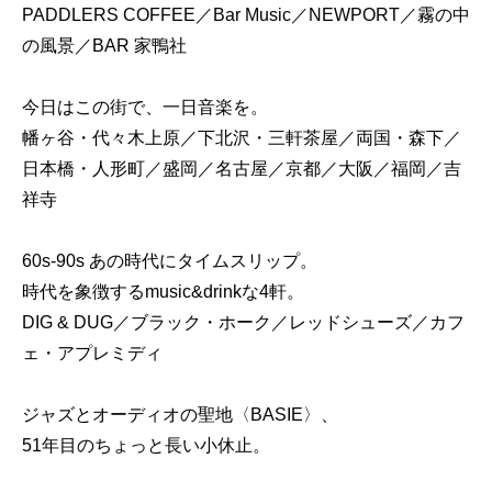
PADDLERS COFFEE／Bar Music／NEWPORT／霧の中
の風景／BAR 家鴨社
今日はこの街で、一日音楽を。
幡ヶ谷・代々木上原／下北沢・三軒茶屋／両国・森下／
日本橋・人形町／盛岡／名古屋／京都／大阪／福岡／吉
祥寺
60s-90s あの時代にタイムスリップ。
時代を象徴するmusic&drinkな4軒。
DIG & DUG／ブラック・ホーク／レッドシューズ／カフ
ェ・アプレミディ
ジャズとオーディオの聖地〈BASIE〉、
51年目のちょっと長い小休止。