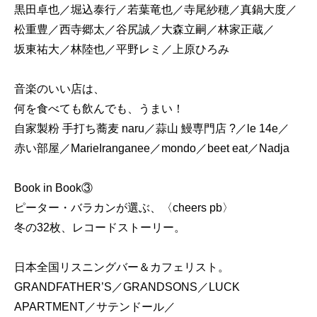
黒田卓也／堀込泰行／若葉竜也／寺尾紗穂／真鍋大度／
松重豊／西寺郷太／谷尻誠／大森立嗣／林家正蔵／
坂東祐大／林陸也／平野レミ／上原ひろみ
音楽のいい店は、
何を食べても飲んでも、うまい！
自家製粉 手打ち蕎麦 naru／蒜山 鰻専門店 ?／le 14e／
赤い部屋／MarieIranganee／mondo／beet eat／Nadja
Book in Book③
ピーター・バラカンが選ぶ、〈cheers pb〉
冬の32枚、レコードストーリー。
日本全国リスニングバー＆カフェリスト。
GRANDFATHER’S／GRANDSONS／LUCK
APARTMENT／サテンドール／