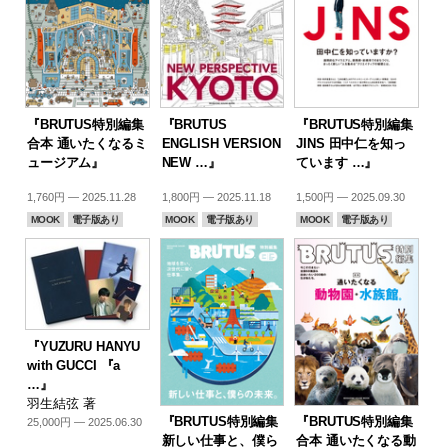
『BRUTUS特別編集
『BRUTUS
『BRUTUS特別編集
合本 通いたくなるミ
ENGLISH VERSION
JINS 田中仁を知っ
ュージアム』
NEW …』
ています …』
1,760円 — 2025.11.28
1,800円 — 2025.11.18
1,500円 — 2025.09.30
MOOK
電子版あり
MOOK
電子版あり
MOOK
電子版あり
『YUZURU HANYU
with GUCCI 『a
…』
羽生結弦 著
『BRUTUS特別編集
『BRUTUS特別編集
25,000円 — 2025.06.30
新しい仕事と、僕ら
合本 通いたくなる動