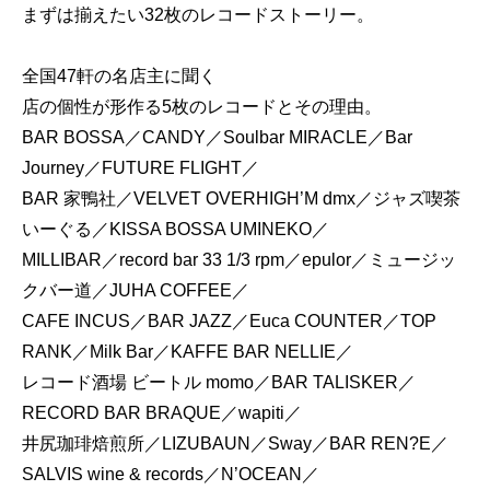
まずは揃えたい32枚のレコードストーリー。
全国47軒の名店主に聞く
店の個性が形作る5枚のレコードとその理由。
BAR BOSSA／CANDY／Soulbar MIRACLE／Bar
Journey／FUTURE FLIGHT／
BAR 家鴨社／VELVET OVERHIGH’M dmx／ジャズ喫茶
いーぐる／KISSA BOSSA UMINEKO／
MILLIBAR／record bar 33 1/3 rpm／epulor／ミュージッ
クバー道／JUHA COFFEE／
CAFE INCUS／BAR JAZZ／Euca COUNTER／TOP
RANK／Milk Bar／KAFFE BAR NELLIE／
レコード酒場 ビートル momo／BAR TALISKER／
RECORD BAR BRAQUE／wapiti／
井尻珈琲焙煎所／LIZUBAUN／Sway／BAR REN?E／
SALVIS wine & records／N’OCEAN／