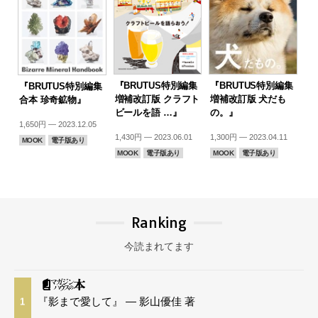
『BRUTUS特別編集
『BRUTUS特別編集
『BRUTUS特別編集
増補改訂版 クラフト
増補改訂版 犬だも
合本 珍奇鉱物』
ビールを語 …』
の。』
1,650円 — 2023.12.05
1,430円 — 2023.06.01
1,300円 — 2023.04.11
MOOK
電子版あり
MOOK
電子版あり
MOOK
電子版あり
Ranking
今読まれてます
『影まで愛して』 — 影山優佳 著
1