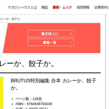
マガジンハウスとは
雑誌
書籍・ムック
採用情報
企業様向
 カレーか、餃子か。
書店様入口
書籍一覧
 カレーか、餃子か。
BRUTUS特別編集 合本 カレーか、餃子
か。
ページ数：128頁
ISBN：9784838755608
定価：1,300円 (税込)