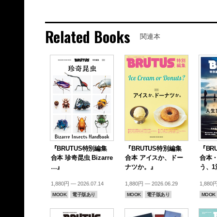
Related Books
関連本
『BRUTUS特別編集
『BRUTUS特別編集
『BR
合本 珍奇昆虫 Bizarre
合本 アイスか、ドー
合本
…』
ナツか。』
う、1
1,880円 — 2026.07.14
1,880円 — 2026.06.29
1,880円
MOOK
電子版あり
MOOK
電子版あり
MOOK