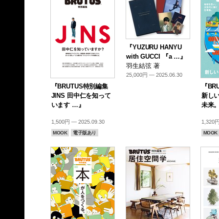
『YUZURU HANYU
with GUCCI 『a …』
羽生結弦 著
25,000円 — 2025.06.30
『BRUTUS特別編集
『BR
JINS 田中仁を知って
新し
います …』
未来
1,500円 — 2025.09.30
1,320円
MOOK
電子版あり
MOOK