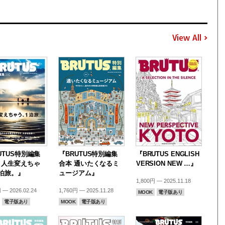
View All
UTUS特別編集
『BRUTUS特別編集
『BRUTUS ENGLISH
・人生変えちゃ
合本 通いたくなるミ
VERSION NEW …』
泊旅。』
ュージアム』
1,800円 — 2025.11.18
 — 2026.02.24
1,760円 — 2025.11.28
MOOK
電子版あり
電子版あり
MOOK
電子版あり