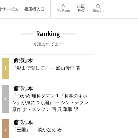
けサービス
書店様入口
My Page
FAQ
Search
Ranking
今読まれてます
『影まで愛して』 — 影山優佳 著
1
『つかめ!理科ダマン 1 「科学のキホ
2
ン」が身につく編』 — シン・テフン
原作 ナ・スンフン 画 呉 華順 訳
『王国』 — 湊かなえ 著
3