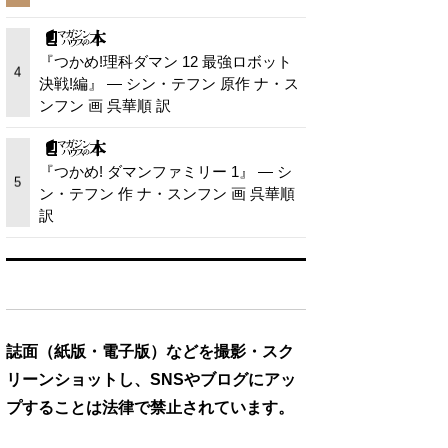
『つかめ!理科ダマン 12 最強ロボット
4
決戦!編』 — シン・テフン 原作 ナ・ス
ンフン 画 呉華順 訳
『つかめ! ダマンファミリー 1』 — シ
5
ン・テフン 作 ナ・スンフン 画 呉華順
訳
誌面（紙版・電子版）などを撮影・スク
リーンショットし、SNSやブログにアッ
プすることは法律で禁止されています。