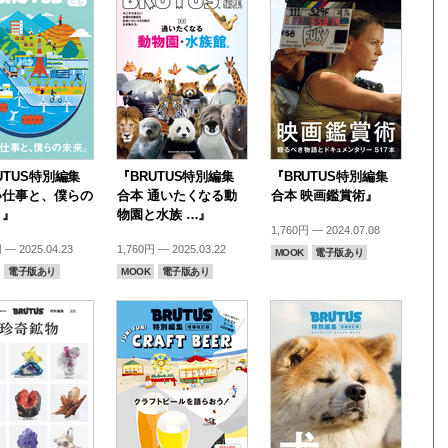
UTUS特別編集
『BRUTUS特別編集
『BRUTUS特別編集
い仕事と、僕らの
合本 通いたくなる動
合本 映画鑑賞術』
。』
物園と水族 …』
1,760円 — 2024.07.08
 — 2025.04.23
1,760円 — 2025.03.22
MOOK
電子版あり
電子版あり
MOOK
電子版あり