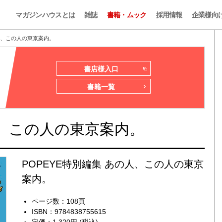
マガジンハウスとは
雑誌
書籍・ムック
採用情報
企業様向
の人、この人の東京案内。
書店様入口
書籍一覧
人、この人の東京案内。
POPEYE特別編集 あの人、この人の東京
案内。
ページ数：108頁
ISBN：9784838755615
定価：1,320円 (税込)