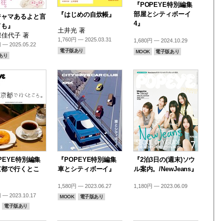
『POPEYE特別編集
部屋とシティボーイ
『はじめの自炊帳』
ジャマあるよと言
4』
ても』
土井光 著
佳代子 著
1,760円 — 2025.03.31
1,680円 — 2024.10.29
 — 2025.05.22
電子版あり
MOOK
電子版あり
あり
PEYE特別編集
『POPEYE特別編集
『2泊3日の(週末)ソウ
京都で行くとこ
車とシティボーイ』
ル案内。/NewJeans』
』
1,580円 — 2023.06.27
1,180円 — 2023.06.09
 — 2023.10.17
MOOK
電子版あり
電子版あり