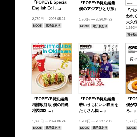
『POPEYE Special
『POPEYE特別編集
English Edi …』
僕のアジアひとり旅』
『パ
われ
2,750円 — 2026.05.21
1,760円 — 2026.04.22
大久保
MOOK
電子版あり
MOOK
電子版あり
1,650円
電子版
『POPEYE特別編集
『POPEYE特別編集
『PO
増補改訂版 僕の沖縄
若いうちにいい映画を
僕が
地図202 …』
たくさん観 …』
ろ。
1,390円 — 2024.06.24
1,280円 — 2023.12.12
1,680円
MOOK
電子版あり
MOOK
電子版あり
MOOK