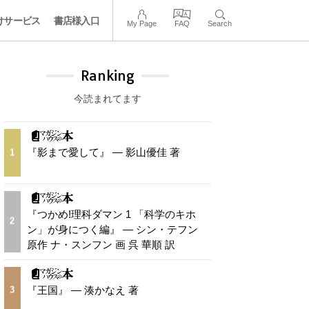
けサービス
書店様入口
My Page
FAQ
Search
Ranking
今読まれてます
『影まで愛して』 — 影山優佳 著
1
『つかめ!理科ダマン 1 「科学のキホ
2
ン」が身につく編』 — シン・テフン
原作 ナ・スンフン 画 呉 華順 訳
『王国』 — 湊かなえ 著
3