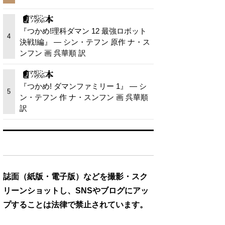
『つかめ!理科ダマン 12 最強ロボット
4
決戦!編』 — シン・テフン 原作 ナ・ス
ンフン 画 呉華順 訳
『つかめ! ダマンファミリー 1』 — シ
5
ン・テフン 作 ナ・スンフン 画 呉華順
訳
誌面（紙版・電子版）などを撮影・スク
リーンショットし、SNSやブログにアッ
プすることは法律で禁止されています。