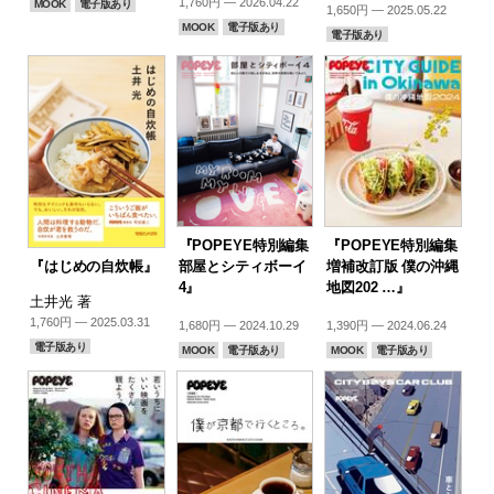
1,760円 — 2026.04.22
MOOK
電子版あり
1,650円 — 2025.05.22
MOOK
電子版あり
電子版あり
『POPEYE特別編集
『POPEYE特別編集
『はじめの自炊帳』
部屋とシティボーイ
増補改訂版 僕の沖縄
4』
地図202 …』
土井光 著
1,760円 — 2025.03.31
1,680円 — 2024.10.29
1,390円 — 2024.06.24
電子版あり
MOOK
電子版あり
MOOK
電子版あり