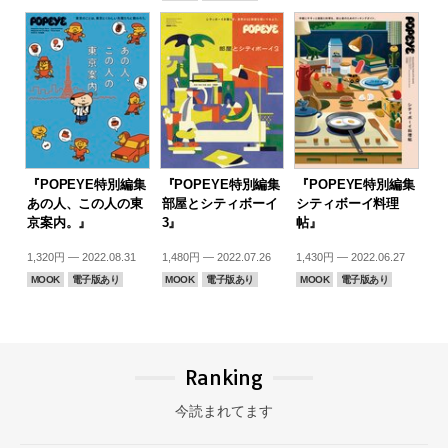
『POPEYE特別編集
『POPEYE特別編集
『POPEYE特別編集
あの人、この人の東
部屋とシティボーイ
シティボーイ料理
京案内。』
3』
帖』
1,320円 — 2022.08.31
1,480円 — 2022.07.26
1,430円 — 2022.06.27
MOOK
電子版あり
MOOK
電子版あり
MOOK
電子版あり
Ranking
今読まれてます