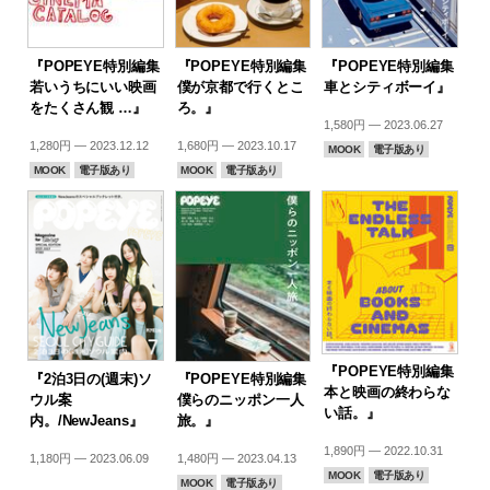
『POPEYE特別編集
『POPEYE特別編集
『POPEYE特別編集
若いうちにいい映画
僕が京都で行くとこ
車とシティボーイ』
をたくさん観 …』
ろ。』
1,580円 — 2023.06.27
1,280円 — 2023.12.12
1,680円 — 2023.10.17
MOOK
電子版あり
MOOK
電子版あり
MOOK
電子版あり
『POPEYE特別編集
『2泊3日の(週末)ソ
『POPEYE特別編集
本と映画の終わらな
ウル案
僕らのニッポン一人
い話。』
内。/NewJeans』
旅。』
1,890円 — 2022.10.31
1,180円 — 2023.06.09
1,480円 — 2023.04.13
MOOK
電子版あり
MOOK
電子版あり