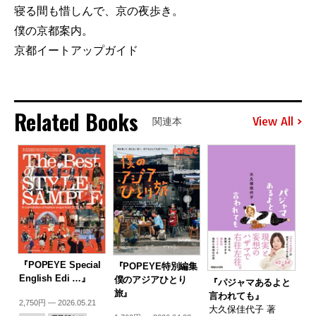
寝る間も惜しんで、京の夜歩き。
僕の京都案内。
京都イートアップガイド
Related Books
View All
関連本
『POPEYE Special
『POPEYE特別編集
English Edi …』
僕のアジアひとり
『パジャマあるよと
旅』
言われても』
2,750円 — 2026.05.21
大久保佳代子 著