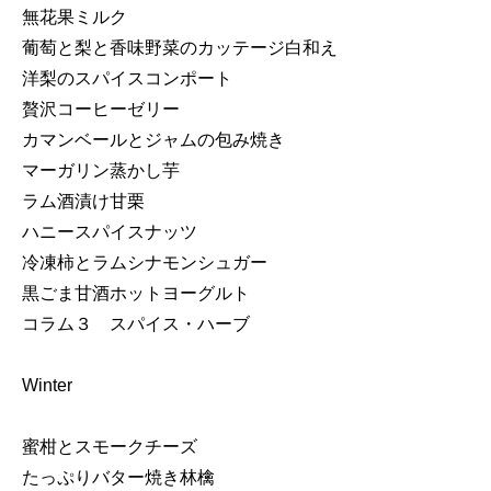
無花果ミルク
葡萄と梨と香味野菜のカッテージ白和え
洋梨のスパイスコンポート
贅沢コーヒーゼリー
カマンベールとジャムの包み焼き
マーガリン蒸かし芋
ラム酒漬け甘栗
ハニースパイスナッツ
冷凍柿とラムシナモンシュガー
黒ごま甘酒ホットヨーグルト
コラム３ スパイス・ハーブ
Winter
蜜柑とスモークチーズ
たっぷりバター焼き林檎