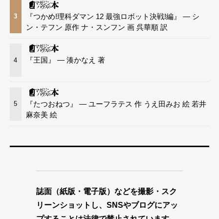
『つかめ!理科ダマン 12 最強ロボット決戦!編』 — シ
3
ン・テフン 原作 ナ・スンフン 画 呉華順 訳
『王国』 — 湊かなえ 著
4
『たつおねつ』 — ユーフラテス 作 うえ田みお 絵 若井
5
麻奈美 絵
誌面（紙版・電子版）などを撮影・スク
リーンショットし、SNSやブログにアッ
プすることは法律で禁止されています。