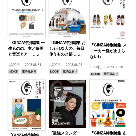
『GINZA特別編集 一
『GINZA特別編集 お
『GINZA特別編集 ス
生ものの、本と映画
しゃれな人の、毎日
ニーカー愛が止まら
と音楽とアー …』
使うものと部 …』
ない!』
1,300円 — 2023.08.31
1,300円 — 2023.06.28
1,300円 — 2023.05.30
MOOK
電子版あり
MOOK
電子版あり
MOOK
電子版あり
『最強スタンダー
『GINZA特別編集 あ
『GINZA特別編集