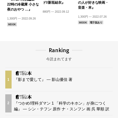
ド!/新垣結衣』
の人が好きな映画・
22時の冷蔵庫 小さな
音楽・本』
夜のおやつ …』
880円 — 2022.09.12
1,300円 — 2022.07.26
1,300円 — 2022.09.26
MOOK
電子版あり
MOOK
Ranking
今読まれてます
『影まで愛して』 — 影山優佳 著
1
『つかめ!理科ダマン 1 「科学のキホン」が身につく
2
編』 — シン・テフン 原作 ナ・スンフン 画 呉 華順 訳