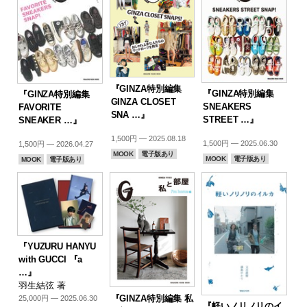
『GINZA特別編集
『GINZA特別編集
『GINZA特別編集
GINZA CLOSET
SNEAKERS
FAVORITE
SNA …』
STREET …』
SNEAKER …』
1,500円 — 2025.08.18
1,500円 — 2025.06.30
1,500円 — 2026.04.27
MOOK
電子版あり
MOOK
電子版あり
MOOK
電子版あり
『YUZURU HANYU
with GUCCI 『a
…』
羽生結弦 著
『GINZA特別編集 私
25,000円 — 2025.06.30
『軽いノリノリのイ