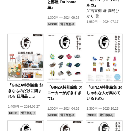
と部屋 I'm home
ルカ』
編』
又吉直樹 著 満島ひ
かり 著
1,300円 — 2024.09.28
1,980円 — 2024.07.17
MOOK
電子版あり
『GINZA特別編集 好
『GINZA特別編集 ス
『GINZA特別編集 お
きなものだけに囲ま
ニーカーが好きすぎ
しゃれな人が集めて
れる 日用品 …』
て!』
いるもの』
1,400円 — 2024.06.27
1,300円 — 2024.04.26
1,300円 — 2023.10.23
MOOK
電子版あり
MOOK
電子版あり
MOOK
電子版あり