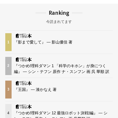
Ranking
今読まれてます
『影まで愛して』 — 影山優佳 著
1
『つかめ!理科ダマン 1 「科学のキホン」が身につく
2
編』 — シン・テフン 原作 ナ・スンフン 画 呉 華順 訳
『王国』 — 湊かなえ 著
3
『つかめ!理科ダマン 12 最強ロボット決戦!編』 — シ
4