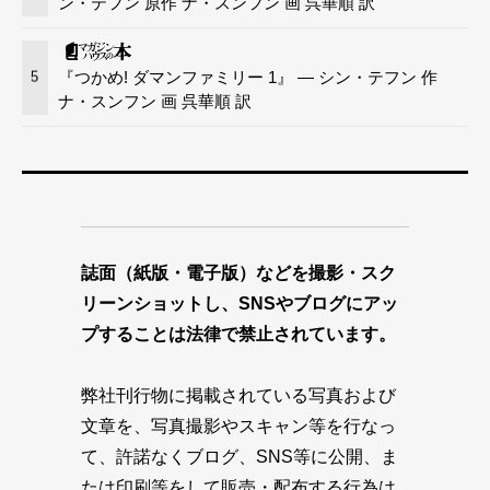
ン・テフン 原作 ナ・スンフン 画 呉華順 訳
『つかめ! ダマンファミリー 1』 — シン・テフン 作
5
ナ・スンフン 画 呉華順 訳
誌面（紙版・電子版）などを撮影・スク
リーンショットし、SNSやブログにアッ
プすることは法律で禁止されています。
弊社刊行物に掲載されている写真および
文章を、写真撮影やスキャン等を行なっ
て、許諾なくブログ、SNS等に公開、ま
たは印刷等をして販売・配布する行為は