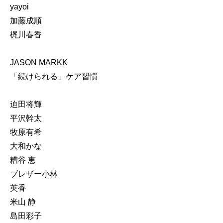
yayoi
加藤成順
梶川春香
JASON MARKK
「続けられる」ケア習慣
迫田将輝
平沢幹太
牧原有希
大和かな
糟谷 恵
ブレザー小林
英香
米山 静
島田彩子