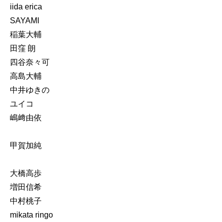
iida erica
SAYAMI
稲葉大輔
田窪 朗
四谷奈々可
高島大輔
中井ゆきの
ユイコ
嶋﨑由依
甲賀加純
大橋高歩
増田信希
中村桃子
mikata ringo