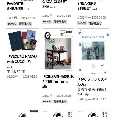
GINZA CLOSET
SNEAKERS
FAVORITE
SNA …』
STREET …』
SNEAKER …』
1,500円 — 2025.08.18
1,500円 — 2025.06.30
1,500円 — 2026.04.27
MOOK
電子版あり
MOOK
電子版あり
MOOK
電子版あり
『YUZURU HANYU
with GUCCI 『a
…』
羽生結弦 著
『GINZA特別編集 私
25,000円 — 2025.06.30
『軽いノリノリのイ
と部屋 I'm home
ルカ』
編』
又吉直樹 著 満島ひ
かり 著
1,300円 — 2024.09.28
1,980円 — 2024.07.17
MOOK
電子版あり