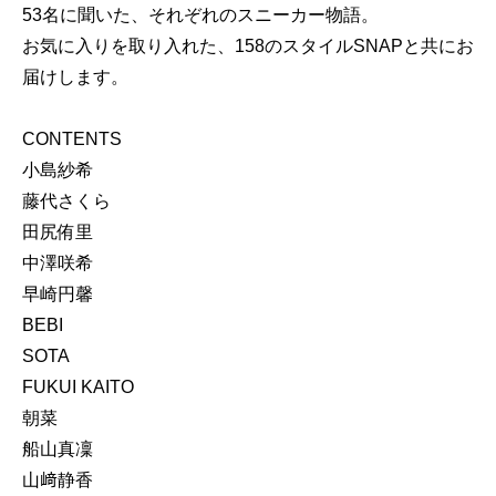
53名に聞いた、それぞれのスニーカー物語。
お気に入りを取り入れた、158のスタイルSNAPと共にお
届けします。
CONTENTS
小島紗希
藤代さくら
田尻侑里
中澤咲希
早崎円馨
BEBI
SOTA
FUKUI KAITO
朝菜
船山真凜
山﨑静香