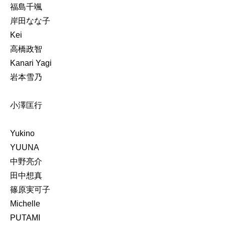
福島千颯
岸田なな子
Kei
高橋政智
Kanari Yagi
岩本雪乃
小澤匡行
Yukino
YUUNA
中野亮介
田中想真
篠原実可子
Michelle
PUTAMI