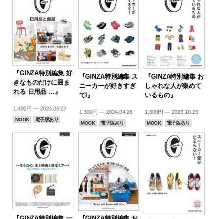
『GINZA特別編集 好
『GINZA特別編集 ス
『GINZA特別編集 お
きなものだけに囲ま
ニーカーが好きすぎ
しゃれな人が集めて
れる 日用品 …』
て!』
いるもの』
1,400円 — 2024.06.27
1,300円 — 2024.04.26
1,300円 — 2023.10.23
MOOK
電子版あり
MOOK
電子版あり
MOOK
電子版あり
『GINZA特別編集 一
『GINZA特別編集 お