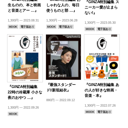
『GINZA特別編集 ス
生ものの、本と映画
しゃれな人の、毎日
ニーカー愛が止まら
と音楽とアー …』
使うものと部 …』
ない!』
1,300円 — 2023.08.31
1,300円 — 2023.06.28
1,300円 — 2023.05.30
MOOK
電子版あり
MOOK
電子版あり
MOOK
電子版あり
『最強スタンダー
『GINZA特別編集 あ
『GINZA特別編集
ド!/新垣結衣』
の人が好きな映画・
22時の冷蔵庫 小さな
音楽・本』
夜のおやつ …』
880円 — 2022.09.12
1,300円 — 2022.07.26
1,300円 — 2022.09.26
MOOK
電子版あり
MOOK